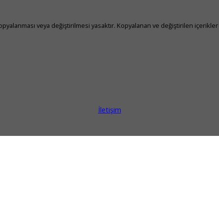
yalanması veya değiştirilmesi yasaktır. Kopyalanan ve değiştirilen içerikler 
İletişim