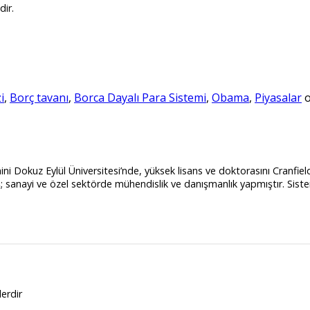
dir.
i
,
Borç tavanı
,
Borca Dayalı Para Sistemi
,
Obama
,
Piyasalar
o
i Dokuz Eylül Üniversitesi’nde, yüksek lisans ve doktorasını Cranfiel
ayi ve özel sektörde mühendislik ve danışmanlık yapmıştır. Sistem an
lerdir