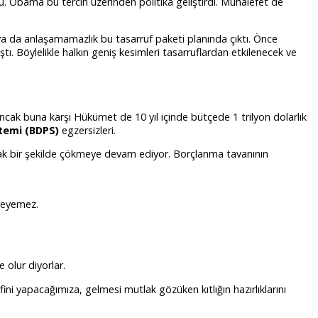
du. Obama bu tercih üzerinden politika geliştirdi. Muhalefet de
ya da anlaşamamazlık bu tasarruf paketi planında çıktı. Önce
ştı. Böylelikle halkın geniş kesimleri tasarruflardan etkilenecek ve
 Ancak buna karşı Hükümet de 10 yıl içinde bütçede 1 trilyon dolarlık
stemi (BDPS)
egzersizleri.
ak bir şekilde çökmeye devam ediyor. Borçlanma tavanının
ödeyemez.
olur diyorlar.
i yapacağımıza, gelmesi mutlak gözüken kıtlığın hazırlıklarını