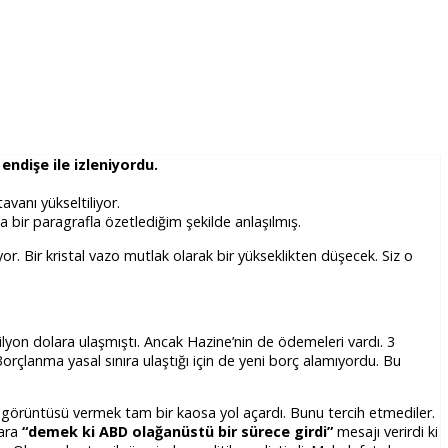
endişe ile izleniyordu.
vanı yükseltiliyor.
 bir paragrafla özetlediğim şekilde anlaşılmış.
r. Bir kristal vazo mutlak olarak bir yükseklikten düşecek. Siz o
lyon dolara ulaşmıştı. Ancak Hazine’nin de ödemeleri vardı. 3
rçlanma yasal sınıra ulaştığı için de yeni borç alamıyordu. Bu
görüntüsü vermek tam bir kaosa yol açardı. Bunu tercih etmediler.
lara
“demek ki ABD olağanüstü bir sürece girdi”
mesajı verirdi ki