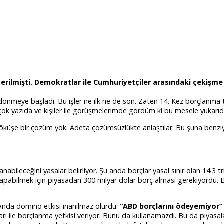
erilmişti. Demokratlar ile Cumhuriyetçiler arasındaki çekişme 
 dönmeye başladı. Bu işler ne ilk ne de son. Zaten 14. Kez borçlanma ta
rçok yazıda ve kişiler ile görüşmelerimde gördüm ki bu mesele yukarıda
çöküşe bir çözüm yok. Adeta çözümsüzlükte anlaştılar. Bu şuna benziyo
eceğini yasalar belirliyor. Şu anda borçlar yasal sınır olan 14.3 tri
pabilmek için piyasadan 300 milyar dolar borç alması gerekiyordu. Bo
anda domino etkisi inanılmaz olurdu.
“ABD borçlarını ödeyemiyor”
rı ile borçlanma yetkisi veriyor. Bunu da kullanamazdı. Bu da piyasa