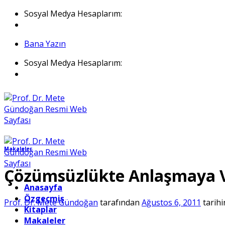
İçeriğe
Sosyal Medya Hesaplarım:
atla
Bana Yazın
Sosyal Medya Hesaplarım:
Makaleler
Çözümsüzlükte Anlaşmaya V
Anasayfa
Özgeçmiş
Prof. Dr. Mete Gündoğan
tarafından
Ağustos 6, 2011
tarihi
Kitaplar
Makaleler