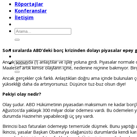
Röportajlar
Konferanslar
İletişim
Ara:
Son sıralarda ABD’deki borç krizinden dolayı piyasalar epey g
Ancak sonunda (!) anlaştılar ve işler yoluna girdi. Piyasalar normale
Ara:
Maalesef artık kimse olayların içine, nedenine niçinine bakmıyor. Bi
Ancak gerçekler çok farklı. Anlaştıkları doğru ama içinde bulunulan 
yüksekliği daha da artırıyorsunuz. Düşünce tuz-buz olsun diye!
Pekiyi olay nedir?
Olay şudur. ABD Hükümetinin piyasadan maksimum ne kadar borçlanabil
Ağustos’da yaklaşık 300 milyar dolar ödemesi vardı. Bu ödemeleri ya
durumda Hazine’nin yapabileceği üç şey vardı.
Birincisi bazı faturaları ödemeyip temerrüde düşmek. Bunu yaptığı 
İkincisi, yasalar Başkan Obama’ya olağanüstü durumlarda kendi kara