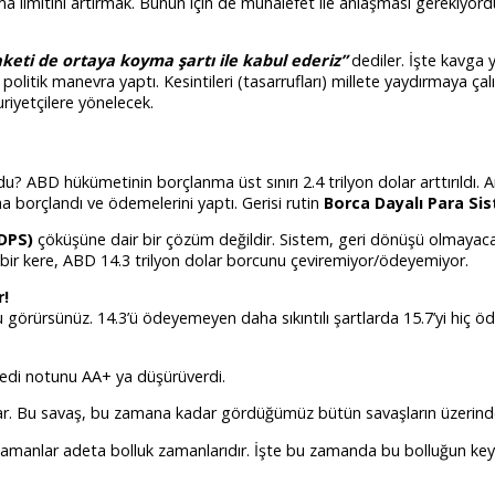
nma limitini artırmak. Bunun için de muhalefet ile anlaşması gerekiyor
aketi de ortaya koyma şartı ile kabul ederiz”
dediler. İşte kavga 
politik manevra yaptı. Kesintileri (tasarrufları) millete yaydırmaya çalı
yetçilere yönelecek.
ldu? ABD hükümetinin borçlanma üst sınırı 2.4 trilyon dolar arttırıldı.
 borçlandı ve ödemelerini yaptı. Gerisi rutin
Borca Dayalı Para Si
BDPS)
çöküşüne dair bir çözüm değildir. Sistem, geri dönüşü olmayac
n bir kere, ABD 14.3 trilyon dolar borcunu çeviremiyor/ödeyemiyor.
r!
 görürsünüz. 14.3’ü ödeyemeyen daha sıkıntılı şartlarda 15.7’yi hiç 
kredi notunu AA+ ya düşürüverdi.
r. Bu savaş, bu zamana kadar gördüğümüz bütün savaşların üzerinde 
manlar adeta bolluk zamanlarıdır. İşte bu zamanda bu bolluğun keyfin