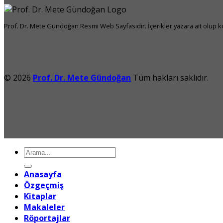
Prof. Dr. Mete Gündoğan Resmi Web Sayfasıdır. İçerikler yazara ait olup kop
© 2026
Prof. Dr. Mete Gündoğan
Tüm hakları saklıdır.
Ara:
Anasayfa
Özgeçmiş
Kitaplar
Makaleler
Röportajlar