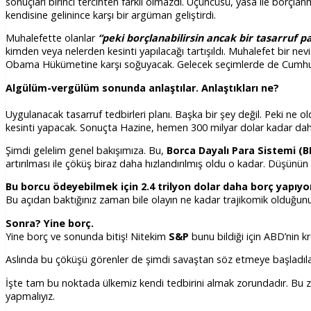
sonuçları birinci tercihten farklı olmazdı. Üçüncüsü, yasa ile borçla
kendisine gelinince karşı bir argüman geliştirdi.
Muhalefette olanlar
“peki borçlanabilirsin ancak bir tasarruf p
kimden veya nelerden kesinti yapılacağı tartışıldı. Muhalefet bir nevi 
Obama Hükümetine karşı soğuyacak. Gelecek seçimlerde de Cumhuri
Algülüm-vergülüm sonunda anlaştılar. Anlaştıkları ne?
Uygulanacak tasarruf tedbirleri planı. Başka bir şey değil. Peki ne o
kesinti yapacak. Sonuçta Hazine, hemen 300 milyar dolar kadar daha
Şimdi gelelim genel bakışımıza. Bu,
Borca Dayalı Para Sistemi (
artırılması ile çöküş biraz daha hızlandırılmış oldu o kadar. Düşünü
Bu borcu ödeyebilmek için 2.4 trilyon dolar daha borç yapıyo
Bu açıdan baktığınız zaman bile olayın ne kadar trajikomik olduğunu
Sonra? Yine borç.
Yine borç ve sonunda bitiş! Nitekim
S&P
bunu bildiği için ABD’nin 
Aslında bu çöküşü görenler de şimdi savaştan söz etmeye başladıla
İşte tam bu noktada ülkemiz kendi tedbirini almak zorundadır. Bu za
yapmalıyız.