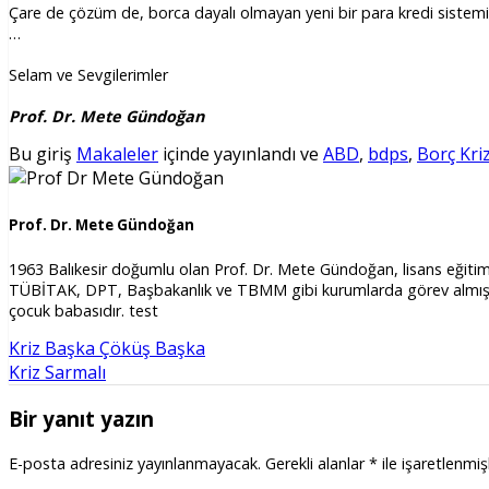
Çare de çözüm de, borca dayalı olmayan yeni bir para kredi sistemi
…
Selam ve Sevgilerimler
Prof. Dr. Mete Gündoğan
Bu giriş
Makaleler
içinde yayınlandı ve
ABD
,
bdps
,
Borç Kriz
Prof. Dr. Mete Gündoğan
1963 Balıkesir doğumlu olan Prof. Dr. Mete Gündoğan, lisans eğitimin
TÜBİTAK, DPT, Başbakanlık ve TBMM gibi kurumlarda görev almış; san
çocuk babasıdır. test
Kriz Başka Çöküş Başka
Kriz Sarmalı
Bir yanıt yazın
E-posta adresiniz yayınlanmayacak.
Gerekli alanlar
*
ile işaretlenmiş