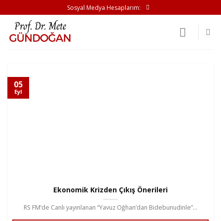
İçeriğe
Sosyal Medya Hesaplarım:
atla
05
Eyl
Ekonomik Krizden Çıkış Önerileri
RS FM’de Canlı yayınlanan “Yavuz Oğhan’dan Bidebunudinle”...