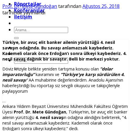
Röportajlar
Prof. Dr. Mete Gündoğan
tarafından
Ağustos 25, 2018
Konferanslar
tarihinde yayınlandı
İletişim
Ara:
Türkiye, bir avuç elit banker ailenin yürüttüğü 4. nesil
savaşın odağında. Bu savaşı anlamazsak kaybederiz.
Kademeli olarak önce Erdoğan’ı sonra ülkeyi kaybederiz. 4.
nesil savaş dağınık bir savaştır. Belli bir merkezi yoktur.
Ara:
Döviz kriziyle birlikte yeniden tartışma konusu olan
”dolar
imparatorluğu”
kavramını ve
“Türkiye’ye karşı sürdürülen 4.
nesil savaşı
“
AA muhabirine değerlendirdim. Anadolu Ajansı’nın
haberleştirdiği bu röportajı siz sevgili okuyucu ve takipçileriyle
paylaşıyorum
…
Ankara Yıldırım Beyazıt Üniversitesi Mühendislik Fakültesi Öğretim
Üyesi
Prof. Dr. Mete Gündoğan
, Türkiye’nin, bir avuç elit banker
ailenin yürüttüğü
4. nesil savaş
ın odağına alındığını belirterek, “4.
nesil savaşı anlamazsak kaybederiz. Kademeli olarak önce
Erdoğan’ı sonra ülkeyi kaybederiz.” dedi.