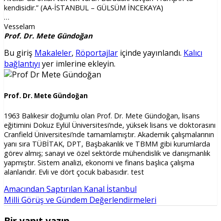
kendisidir.” (AA-İSTANBUL – GÜLSÜM İNCEKAYA)
…
Vesselam
Prof. Dr. Mete Gündoğan
Bu giriş
Makaleler
,
Röportajlar
içinde yayınlandı.
Kalıcı
bağlantıyı
yer imlerine ekleyin.
Prof. Dr. Mete Gündoğan
1963 Balıkesir doğumlu olan Prof. Dr. Mete Gündoğan, lisans
eğitimini Dokuz Eylül Üniversitesi’nde, yüksek lisans ve doktorasını
Cranfield Üniversitesi’nde tamamlamıştır. Akademik çalışmalarının
yanı sıra TÜBİTAK, DPT, Başbakanlık ve TBMM gibi kurumlarda
görev almış; sanayi ve özel sektörde mühendislik ve danışmanlık
yapmıştır. Sistem analizi, ekonomi ve finans başlıca çalışma
alanlarıdır. Evli ve dört çocuk babasıdır. test
Amacından Saptırılan Kanal İstanbul
Milli Görüş ve Gündem Değerlendirmeleri
Bir yanıt yazın