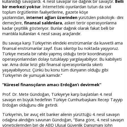
kullanıldığı savaşlardı. 4. nesil savaşlar ise dağınık bir savaştır.
Belli
bir merkezi yoktur
. İnternetteki oyunlardan tutun da sivil
toplum örgütlerinin faaliyetlerine, gazete köşe
yazılarından,
internet ağları üzerinden
yürütülen psikolojik- dini
demeçlere,
finansal saldırılara
, askeri terör operasyonlarına
kadar çeşitlilik gösteriyor. Bunlar dağınık olarak fakat belli bir
mantıkla kullanılan 4. nesil savaş araçlarıdır.
Bu savaşa karşı Türkiye’nin elindeki enstrümanlar da kuvvetli ama
finansal enstrümanlar zayıf. Esas sıkıntıyı bu noktada yaşıyoruz.
Türkiye mesela bir rahibi yapmış olduğu terör koordinasyon
operasyonlarından dolayı tutuklayıp yargılayabiliyor. Bu kabiliyeti
var. Ama dolar krizi gibi finansal operasyonlarda sıkıntı
yaşayabiliyoruz. Çünkü bu konu tüm dünyanın olduğu gibi
Türkiye’nin de yumuşak karnıdır.’’
”Küresel finansçıların amacı Erdoğan’ı devirmek”
Prof. Dr. Mete Gündoğan, Türkiye’ye karşı başlatılan 4. nesil
savaşın en büyük hedefinin Türkiye Cumhurbaşkanı Recep Tayyip
Erdoğan olduğunu dile getirdi.
Türkiye’nin, bir avuç elit banker ailenin yürüttüğü 4. nesil savaşın
odağına alındığını savunan Gündoğan, “Bana göre, 4. nesil savaşın
yöneticilerinden biri de ABD Ulusal Güvenlik Danışmanı John