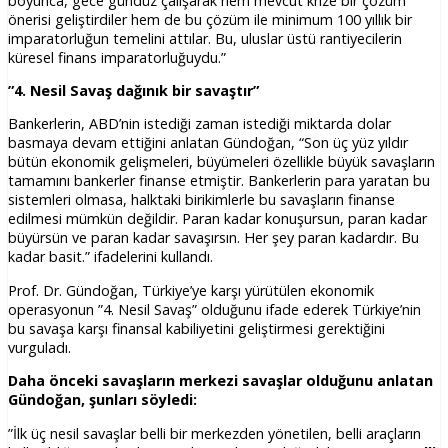
boyunca, gece gündüz çalışarak hem mevcut krize bir çözüm
önerisi geliştirdiler hem de bu çözüm ile minimum 100 yıllık bir
imparatorluğun temelini attılar. Bu, uluslar üstü rantiyecilerin
küresel finans imparatorluğuydu.”
”4. Nesil Savaş dağınık bir savaştır”
Bankerlerin, ABD’nin istediği zaman istediği miktarda dolar
basmaya devam ettiğini anlatan Gündoğan, “Son üç yüz yıldır
bütün ekonomik gelişmeleri, büyümeleri özellikle büyük savaşların
tamamını bankerler finanse etmiştir. Bankerlerin para yaratan bu
sistemleri olmasa, halktaki birikimlerle bu savaşların finanse
edilmesi mümkün değildir. Paran kadar konuşursun, paran kadar
büyürsün ve paran kadar savaşırsın. Her şey paran kadardır. Bu
kadar basit.” ifadelerini kullandı.
Prof. Dr. Gündoğan, Türkiye’ye karşı yürütülen ekonomik
operasyonun ”4. Nesil Savaş” olduğunu ifade ederek Türkiye’nin
bu savaşa karşı finansal kabiliyetini geliştirmesi gerektiğini
vurguladı.
Daha önceki savaşların merkezi savaşlar olduğunu anlatan
Gündoğan, şunları söyledi:
”İlk üç nesil savaşlar belli bir merkezden yönetilen, belli araçların