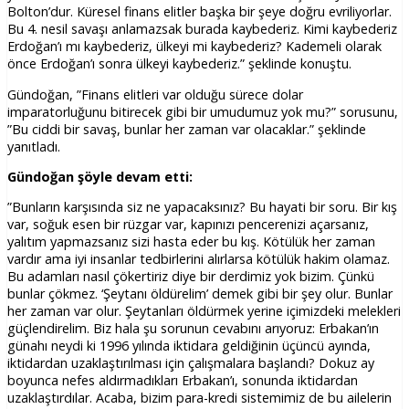
Bolton’dur. Küresel finans elitler başka bir şeye doğru evriliyorlar.
Bu 4. nesil savaşı anlamazsak burada kaybederiz. Kimi kaybederiz
Erdoğan’ı mı kaybederiz, ülkeyi mi kaybederiz? Kademeli olarak
önce Erdoğan’ı sonra ülkeyi kaybederiz.” şeklinde konuştu.
Gündoğan, ”Finans elitleri var olduğu sürece dolar
imparatorluğunu bitirecek gibi bir umudumuz yok mu?” sorusunu,
”Bu ciddi bir savaş, bunlar her zaman var olacaklar.” şeklinde
yanıtladı.
Gündoğan şöyle devam etti:
”Bunların karşısında siz ne yapacaksınız? Bu hayati bir soru. Bir kış
var, soğuk esen bir rüzgar var, kapınızı pencerenizi açarsanız,
yalıtım yapmazsanız sizi hasta eder bu kış. Kötülük her zaman
vardır ama iyi insanlar tedbirlerini alırlarsa kötülük hakim olamaz.
Bu adamları nasıl çökertiriz diye bir derdimiz yok bizim. Çünkü
bunlar çökmez. ‘Şeytanı öldürelim’ demek gibi bir şey olur. Bunlar
her zaman var olur. Şeytanları öldürmek yerine içimizdeki melekleri
güçlendirelim. Biz hala şu sorunun cevabını arıyoruz: Erbakan’ın
günahı neydi ki 1996 yılında iktidara geldiğinin üçüncü ayında,
iktidardan uzaklaştırılması için çalışmalara başlandı? Dokuz ay
boyunca nefes aldırmadıkları Erbakan’ı, sonunda iktidardan
uzaklaştırdılar. Acaba, bizim para-kredi sistemimiz de bu ailelerin