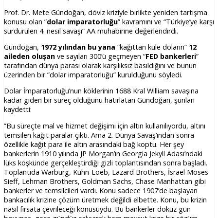
Prof. Dr. Mete Gündoğan, döviz kriziyle birlikte yeniden tartışma
konusu olan ”
dolar imparatorluğu
” kavramını ve “Türkiye’ye karşı
sürdürülen 4. nesil savaşı” AA muhabirine değerlendirdi.
Gündoğan,
1972 yılından bu yana
“kağıttan kule doların”
12
aileden oluşan
ve sayıları 300’ü geçmeyen “
FED bankerleri
”
tarafından dünya parası olarak karşılıksız basıldığını ve bunun
üzerinden bir ”dolar imparatorluğu” kurulduğunu söyledi.
Dolar İmparatorluğu’nun köklerinin 1688 Kral William savaşına
kadar giden bir süreç olduğunu hatırlatan Gündoğan, şunları
kaydetti:
”Bu süreçte mal ve hizmet değişimi için altın kullanılıyordu, altını
temsilen kağıt paralar çıktı. Ama 2. Dünya Savaş’ından sonra
özellikle kağıt para ile altın arasındaki bağ koptu. Her şey
bankerlerin 1910 yılında JP Morgan’ın Georgia Jekyll Adası’ndaki
lüks köşkünde gerçekleştirdiği gizli toplantısından sonra başladı.
Toplantıda Warburg, Kuhn-Loeb, Lazard Brothers, İsrael Moses
Sieff, Lehman Brothers, Goldman Sachs, Chase Manhattan gibi
bankerler ve temsilcileri vardı. Konu sadece 1907’de başlayan
bankacılık krizine çözüm üretmek değildi elbette. Konu, bu krizin
nasıl fırsata çevrileceği konusuydu. Bu bankerler dokuz gün