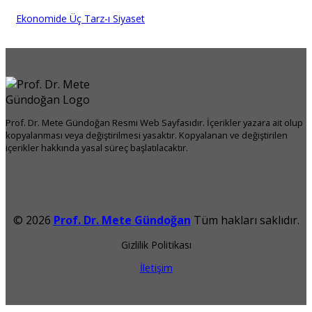
Ekonomide Üç Tarz-ı Siyaset
Prof. Dr. Mete Gündoğan Resmi Web Sayfasıdır. İçerikler yazara ait olup
kopyalanması veya değiştirilmesi yasaktır. Kopyalanan ve değiştirilen
içerikler hakkında yasal süreç başlatılacaktır.
© 2026
Prof. Dr. Mete Gündoğan
Tüm hakları saklıdır.
Gizlilik Politikası
İletişim