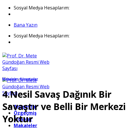
İçeriğe
Sosyal Medya Hesaplarım:
atla
Bana Yazın
Sosyal Medya Hesaplarım:
Makaleler
,
Röportajlar
4.Nesil Savaş Dağınık Bir
Savaştır ve Belli Bir Merkezi
Anasayfa
Özgeçmiş
Yoktur
Kitaplar
Makaleler