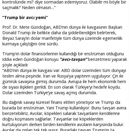
kontrolünde mi? diye sormadan edemiyoruz. Olabilir mi böyle bir
saçmalık? Neden olmasın…”
”Trump bir avcı yemi”
Prof. Dr. Mete Gündoğan, ABD’nin dünya ile kavgasının Başkan
Donald Trump ile birlikte daha da şiddetlendiğini belirterek,
Beyaz Saray’ın dolar marifetiyle tüm dünya üzerinde egemenlik
kurmaya çalıştığını öne sürdü.
Trump’ın dolar finansörlerinin kullandığı bir enstrüman olduğunu
iddia eden Gündoğan konuyu
‘’avcı-tavşan’’
benzetmesi yaparak
şöyle açıkladı:
”ABD’nin dünya ile kavgası var. ABD dolar üzerinden tüm dünyayı
teslim alma peşinde. İran ve Rusya’ya yaptırım uyguluyor. Çin ile
gümrük savaşına girmiş durumda. Avrupa ile hem ekonomik hem
de siyasi ilişkileri gerildi. En son olarak Türkiye’yi hedefe koydu.
Dolar üzerinden Türkiye’ye savaş açmış durumda.
Bu dağınık savaşı küresel finans elitleri yönetiyor ve Trump da
burada bir enstrüman. Yani Trump kullanılıyor. Bunu tavşan avına
benzetebiliriz. Avcılar, köpekleri salarak tavşanların kendilerine
doğru koşmasını sağlarlar. Tavşanlar ise köpeklerden
kurtuluyorum derken birden kendilerini avcıların karşısında bulur.
Avcılar da onları tek tek vurur. Buradaki tavşan Trump’ın ta