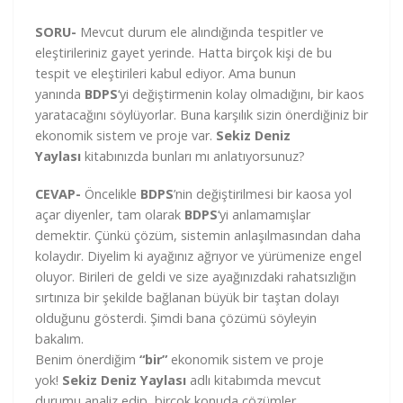
SORU-
Mevcut durum ele alındığında tespitler ve
eleştirileriniz gayet yerinde. Hatta birçok kişi de bu
tespit ve eleştirileri kabul ediyor. Ama bunun
yanında
BDPS
‘yi değiştirmenin kolay olmadığını, bir kaos
yaratacağını söylüyorlar. Buna karşılık sizin önerdiğiniz bir
ekonomik sistem ve proje var.
Sekiz Deniz
Yaylası
kitabınızda bunları mı anlatıyorsunuz?
CEVAP-
Öncelikle
BDPS
’nin değiştirilmesi bir kaosa yol
açar diyenler, tam olarak
BDPS
‘yi anlamamışlar
demektir. Çünkü çözüm, sistemin anlaşılmasından daha
kolaydır. Diyelim ki ayağınız ağrıyor ve yürümenize engel
oluyor. Birileri de geldi ve size ayağınızdaki rahatsızlığın
sırtınıza bir şekilde bağlanan büyük bir taştan dolayı
olduğunu gösterdi. Şimdi bana çözümü söyleyin
bakalım.
Benim önerdiğim
“bir”
ekonomik sistem ve proje
yok!
Sekiz Deniz Yaylası
adlı kitabımda mevcut
durumu analiz edip, birçok konuda çözümler