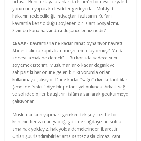
ortaya. Bunu ortaya atanlar da İslam’ın bir nevi sosyalist
yorumunu yaparak eleştiriler getiriyorlar. Mülkiyet
hakkının reddedildiği, ihtiyaçtan fazlasının Kur’ani
kavramla kenz olduğu söylenen bir İslam Sosyalizmi.
Sizin bu konu hakkındaki düşünceleriniz nedir?
CEVAP-
Kavramlarla ne kadar rahat oynanıyor hayret!
Abdest alınca kapitalizm meşru mu oluyormuş?! Ya da
abdest almak ne demek?… Bu konuda sadece şunu
söylemek isterim. Müslümanlar o kadar dağınık ve
sahipsiz ki her önüne gelen bir-iki yorumla onları
kullanmaya çalışıyor. Düne kadar “sağcı” diye kullanıldılar.
Şimdi de “solcu” diye bir potansiyel bulundu. Arkaik sağ
ve sol ideolojiler batışlarını İslâm’a sarılarak geciktirmeye
çalışıyorlar.
Müslümanların yapması gereken tek şey, özetle bir
kısmının her zaman yaptığı gibi, ne sağdayız ne solda
ama hak yoldayız, hak yolda demelerinden ibarettir.
Onları şuurlandırabilirler ama sentez asla olmaz. Yani