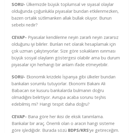
SORU-
Ülkemizde büyük toplumsal ve siyasal olaylar
olduğunda çoğunlukla piyasalar bundan etkilenmezken,
bazen ortalık sütlimanken allak bullak oluyor. Bunun
sebebi nedir?
CEVAP-
Piyasalar kendilerine neyin zararlı neyin zararsız
olduğunu iyi bilirler. Bunları net olarak hesaplamak için
çok uzman çalıştırıyorlar. Size göre sokakların ısınması
büyük sosyal olayların göstergesi olabilir ama bu durum
piyasalar için herhangi bir anlam ifade etmeyebilir.
SORU-
Ekonomik krizdeki İspanya gibi ülkeler bundan
bankaları sorumlu tutuyorlar. Ekonomi Bakanı Ali
Babacan ise kusuru bankalarda bulmanın doğru
olmadığını belirtiyor. Avrupa acaba sorunu teşhis
edebilmiş mi? Hangi tespit daha doğru?
CEVAP-
Bana göre her ikisi de eksik tanımlama.
Bankalar bir araç. Önemli olan o aracın hangi sisteme
göre işlediğidir. Burada sözü
BDPS/KRS
‘ye getireceğim.