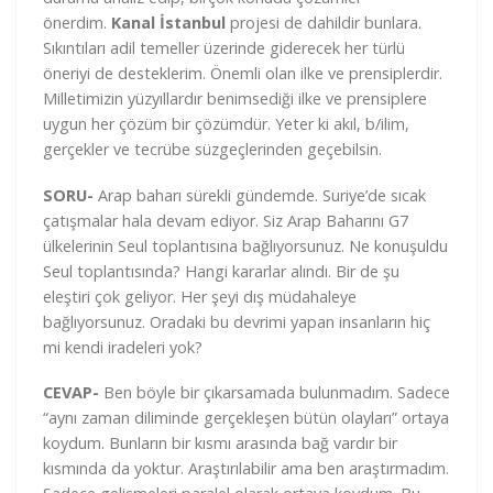
önerdim.
Kanal İstanbul
projesi de dahildir bunlara.
Sıkıntıları adil temeller üzerinde giderecek her türlü
öneriyi de desteklerim. Önemli olan ilke ve prensiplerdir.
Milletimizin yüzyıllardır benimsediği ilke ve prensiplere
uygun her çözüm bir çözümdür. Yeter ki akıl, b/ilim,
gerçekler ve tecrübe süzgeçlerinden geçebilsin.
SORU-
Arap baharı sürekli gündemde. Suriye’de sıcak
çatışmalar hala devam ediyor. Siz Arap Baharını G7
ülkelerinin Seul toplantısına bağlıyorsunuz. Ne konuşuldu
Seul toplantısında? Hangi kararlar alındı. Bir de şu
eleştiri çok geliyor. Her şeyi dış müdahaleye
bağlıyorsunuz. Oradaki bu devrimi yapan insanların hiç
mi kendi iradeleri yok?
CEVAP-
Ben böyle bir çıkarsamada bulunmadım. Sadece
“aynı zaman diliminde gerçekleşen bütün olayları” ortaya
koydum. Bunların bir kısmı arasında bağ vardır bir
kısmında da yoktur. Araştırılabilir ama ben araştırmadım.