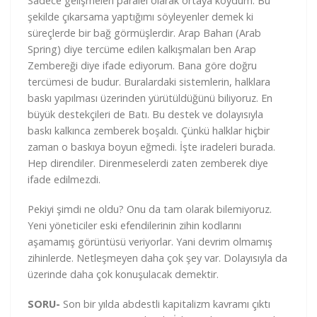
Sadece gelişmeleri paralel olarak ortaya koydum. Bu
şekilde çıkarsama yaptığımı söyleyenler demek ki
süreçlerde bir bağ görmüşlerdir. Arap Baharı (Arab
Spring) diye tercüme edilen kalkışmaları ben Arap
Zembereği diye ifade ediyorum. Bana göre doğru
tercümesi de budur. Buralardaki sistemlerin, halklara
baskı yapılması üzerinden yürütüldüğünü biliyoruz. En
büyük destekçileri de Batı. Bu destek ve dolayısıyla
baskı kalkınca zemberek boşaldı. Çünkü halklar hiçbir
zaman o baskıya boyun eğmedi. İşte iradeleri burada.
Hep direndiler. Direnmeselerdi zaten zemberek diye
ifade edilmezdi.
Pekiyi şimdi ne oldu? Onu da tam olarak bilemiyoruz.
Yeni yöneticiler eski efendilerinin zihin kodlarını
aşamamış görüntüsü veriyorlar. Yani devrim olmamış
zihinlerde. Netleşmeyen daha çok şey var. Dolayısıyla da
üzerinde daha çok konuşulacak demektir.
SORU-
Son bir yılda abdestli kapitalizm kavramı çıktı