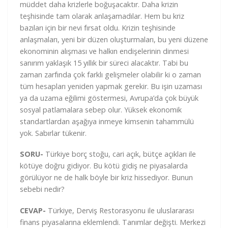
müddet daha krizlerle boğuşacaktır. Daha krizin
teşhisinde tam olarak anlaşamadılar. Hem bu kriz
bazıları için bir nevi fırsat oldu. Krizin teşhisinde
anlaşmaları, yeni bir düzen oluşturmaları, bu yeni düzene
ekonominin alışması ve halkın endişelerinin dinmesi
sanırım yaklaşık 15 yıllık bir süreci alacaktır. Tabi bu
zaman zarfında çok farklı gelişmeler olabilir ki o zaman
tüm hesapları yeniden yapmak gerekir. Bu işin uzaması
ya da uzama eğilimi göstermesi, Avrupa’da çok büyük
sosyal patlamalara sebep olur. Yüksek ekonomik
standartlardan aşağıya inmeye kimsenin tahammülü
yok. Sabırlar tükenir.
SORU-
Türkiye borç stoğu, cari açık, bütçe açıkları ile
kötüye doğru gidiyor. Bu kötü gidiş ne piyasalarda
görülüyor ne de halk böyle bir kriz hissediyor. Bunun
sebebi nedir?
CEVAP-
Türkiye, Derviş Restorasyonu ile uluslararası
finans piyasalarına eklemlendi. Tanımlar değişti. Merkezi