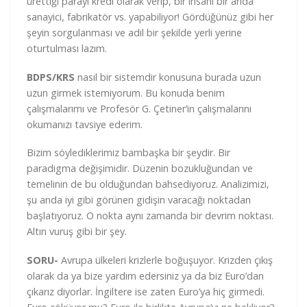
ürettiği parayı kredi olarak verip, bir insanı bir anda
sanayici, fabrikatör vs. yapabiliyor! Gördüğünüz gibi her
şeyin sorgulanması ve adil bir şekilde yerli yerine
oturtulması lazım.
BDPS/KRS
nasıl bir sistemdir konusuna burada uzun
uzun girmek istemiyorum. Bu konuda benim
çalışmalarımı ve Profesör G. Çetiner’in çalışmalarını
okumanızı tavsiye ederim.
Bizim söylediklerimiz bambaşka bir şeydir. Bir
paradigma değişimidir. Düzenin bozukluğundan ve
temelinin de bu olduğundan bahsediyoruz. Analizimizi,
şu anda iyi gibi görünen gidişin varacağı noktadan
başlatıyoruz. O nokta aynı zamanda bir devrim noktası.
Altın vuruş gibi bir şey.
SORU-
Avrupa ülkeleri krizlerle boğuşuyor. Krizden çıkış
olarak da ya bize yardım edersiniz ya da biz Euro’dan
çıkarız diyorlar. İngiltere ise zaten Euro’ya hiç girmedi.