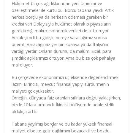
Hükümet birçok ağırlıklarından yeni tanımlar ve
özelleştirmeler ile kurtuldu. Borcu tabana yaydı. Artık
herkes borçlu ya da herkesin ödemesi gereken bir
kredisi var! Dolayısıyla hükümet olarak o piyasaların
gerektirdiği makro ekonomik verileri de tutturuyor.
Ancak şimdi bu gidişle nereye varacağımız sorusu
önemli. Varacağımız yer bir ispanya ya da İtalya’nın
vardığı yerdir. Onların durumu da malûm. Sıcak para
şimdilik açıklarımızı örtüyor. Ama bu bize çok pahalıya
mal oluyor.
Bu çerçevede ekonomimizi üç eksende değerlendirmek
lazım. Birincisi, mevcut finansal yapıyı sürdürmenin
maliyeti çok yüksektir.
Örneğin, dünyada faiz oranları sıfırlara doğru yaklaşırken,
bizde 10′lara tırmandı. İkincisi bölüşümde adaletsizlik
oldukça arttı.
Tabana yayılmış borçlar ve bu kadar yüksek finansal
maliyet elbette gelir dağılımını bozacaktı ve bozdu.