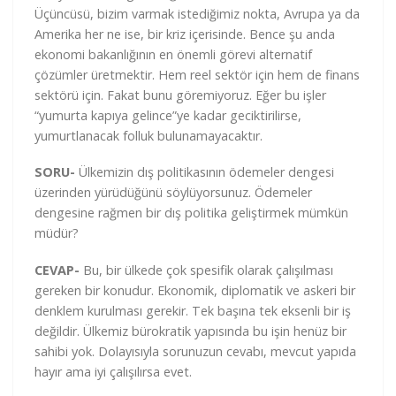
Üçüncüsü, bizim varmak istediğimiz nokta, Avrupa ya da
Amerika her ne ise, bir kriz içerisinde. Bence şu anda
ekonomi bakanlığının en önemli görevi alternatif
çözümler üretmektir. Hem reel sektör için hem de finans
sektörü için. Fakat bunu göremiyoruz. Eğer bu işler
“yumurta kapıya gelince”ye kadar geciktirilirse,
yumurtlanacak folluk bulunamayacaktır.
SORU-
Ülkemizin dış politikasının ödemeler dengesi
üzerinden yürüdüğünü söylüyorsunuz. Ödemeler
dengesine rağmen bir dış politika geliştirmek mümkün
müdür?
CEVAP-
Bu, bir ülkede çok spesifik olarak çalışılması
gereken bir konudur. Ekonomik, diplomatik ve askeri bir
denklem kurulması gerekir. Tek başına tek eksenli bir iş
değildir. Ülkemiz bürokratik yapısında bu işin henüz bir
sahibi yok. Dolayısıyla sorunuzun cevabı, mevcut yapıda
hayır ama iyi çalışılırsa evet.