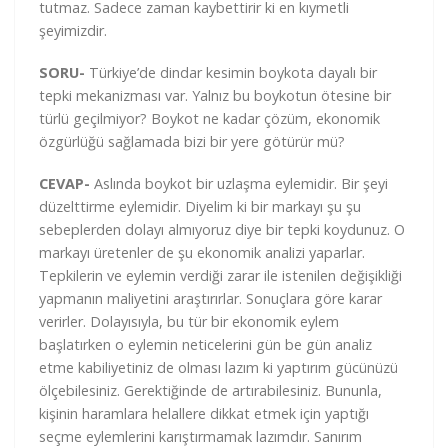
tutmaz. Sadece zaman kaybettirir ki en kıymetli
şeyimizdir.
SORU-
Türkiye’de dindar kesimin boykota dayalı bir
tepki mekanizması var. Yalnız bu boykotun ötesine bir
türlü geçilmiyor? Boykot ne kadar çözüm, ekonomik
özgürlüğü sağlamada bizi bir yere götürür mü?
CEVAP-
Aslında boykot bir uzlaşma eylemidir. Bir şeyi
düzelttirme eylemidir. Diyelim ki bir markayı şu şu
sebeplerden dolayı almıyoruz diye bir tepki koydunuz. O
markayı üretenler de şu ekonomik analizi yaparlar.
Tepkilerin ve eylemin verdiği zarar ile istenilen değişikliği
yapmanın maliyetini araştırırlar. Sonuçlara göre karar
verirler. Dolayısıyla, bu tür bir ekonomik eylem
başlatırken o eylemin neticelerini gün be gün analiz
etme kabiliyetiniz de olması lazım ki yaptırım gücünüzü
ölçebilesiniz. Gerektiğinde de artırabilesiniz. Bununla,
kişinin haramlara helallere dikkat etmek için yaptığı
seçme eylemlerini karıştırmamak lazımdır. Sanırım