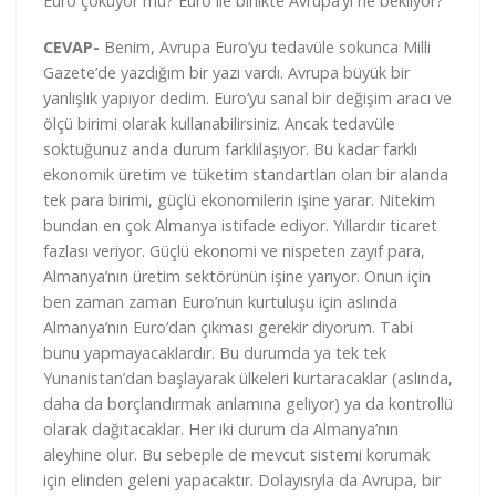
Euro çöküyor mu? Euro ile birlikte Avrupa’yı ne bekliyor?
CEVAP-
Benim, Avrupa Euro’yu tedavüle sokunca Milli
Gazete’de yazdığım bir yazı vardı. Avrupa büyük bir
yanlışlık yapıyor dedim. Euro’yu sanal bir değişim aracı ve
ölçü birimi olarak kullanabilirsiniz. Ancak tedavüle
soktuğunuz anda durum farklılaşıyor. Bu kadar farklı
ekonomik üretim ve tüketim standartları olan bir alanda
tek para birimi, güçlü ekonomilerin işine yarar. Nitekim
bundan en çok Almanya istifade ediyor. Yıllardır ticaret
fazlası veriyor. Güçlü ekonomi ve nispeten zayıf para,
Almanya’nın üretim sektörünün işine yarıyor. Onun için
ben zaman zaman Euro’nun kurtuluşu için aslında
Almanya’nın Euro’dan çıkması gerekir diyorum. Tabi
bunu yapmayacaklardır. Bu durumda ya tek tek
Yunanistan’dan başlayarak ülkeleri kurtaracaklar (aslında,
daha da borçlandırmak anlamına geliyor) ya da kontrollü
olarak dağıtacaklar. Her iki durum da Almanya’nın
aleyhine olur. Bu sebeple de mevcut sistemi korumak
için elinden geleni yapacaktır. Dolayısıyla da Avrupa, bir