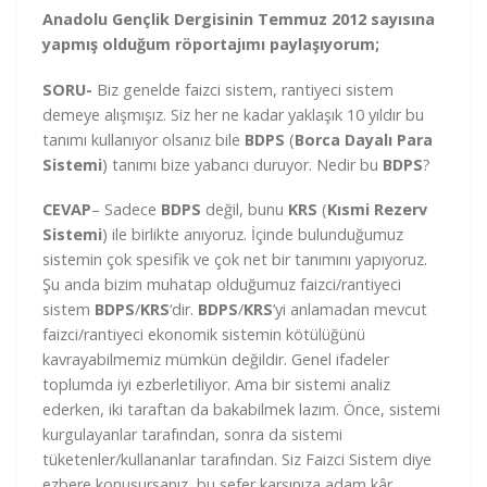
Anadolu Gençlik Dergisinin Temmuz 2012 sayısına
yapmış olduğum röportajımı paylaşıyorum;
SORU-
Biz genelde faizci sistem, rantiyeci sistem
demeye alışmışız. Siz her ne kadar yaklaşık 10 yıldır bu
tanımı kullanıyor olsanız bile
BDPS
(
Borca Dayalı Para
Sistemi
) tanımı bize yabancı duruyor. Nedir bu
BDPS
?
CEVAP
– Sadece
BDPS
değil, bunu
KRS
(
Kısmi Rezerv
Sistemi
) ile birlikte anıyoruz. İçinde bulunduğumuz
sistemin çok spesifik ve çok net bir tanımını yapıyoruz.
Şu anda bizim muhatap olduğumuz faizci/rantiyeci
sistem
BDPS
/
KRS
‘dir.
BDPS
/
KRS
’yi anlamadan mevcut
faizci/rantiyeci ekonomik sistemin kötülüğünü
kavrayabilmemiz mümkün değildir. Genel ifadeler
toplumda iyi ezberletiliyor. Ama bir sistemi analiz
ederken, iki taraftan da bakabilmek lazım. Önce, sistemi
kurgulayanlar tarafından, sonra da sistemi
tüketenler/kullananlar tarafından. Siz Faizci Sistem diye
ezbere konuşursanız, bu sefer karşınıza adam kâr