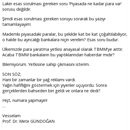
Lakin esas sorulması gereken soru ‘Piyasada ne kadar para var’
sorusu değildir.
Şimdi esas sorulması gereken soruyu sorarak bu yazıyı
tamamlayayım:
Mademki piyasadaki paralar, bu şekilde kat be kat çoğaltılabiliyor,
o halde bu ayrıcalığı bankalara niçin verelim? Esas soru budur.
Ülkemizde para yaratma yetkisi anayasal olarak TBMM’ye aittir.
Acaba TBMM bankaların bu yaptıklarından haberdar mıdır?
Bilemiyorum. Yetkisine sahip çıkmasını isterim.
SON SÖZ;
Hani bir zamanlar bir yağ reklamı vardı.
Yağın hafifliğini göstermek için yiyenler uçuyordu. Sonra
gerçeklerden bahseden biri geldi ve onlara ne dedi?
Hişt, numara yapmayın!
…
Vesselam
Prof. Dr. Mete GÜNDOĞAN