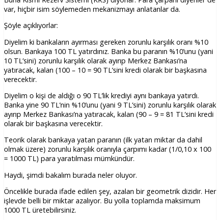
var, hiçbir isim söylemeden mekanizmayı anlatanlar da.
Şöyle açıklıyorlar:
Diyelim ki bankaların ayırması gereken zorunlu karşılık oranı %10
olsun. Bankaya 100 TL yatırdınız. Banka bu paranın %10’unu (yani
10 TL’sini) zorunlu karşılık olarak ayırıp Merkez Bankası’na
yatıracak, kalan (100 – 10 = 90 TL’sini kredi olarak bir başkasına
verecektir.
Diyelim o kişi de aldığı o 90 TL’lik krediyi aynı bankaya yatırdı.
Banka yine 90 TL’nin %10’unu (yani 9 TL’sini) zorunlu karşılık olarak
ayırıp Merkez Bankası’na yatıracak, kalan (90 – 9 = 81 TL’sini kredi
olarak bir başkasına verecektir.
Teorik olarak bankaya yatan paranın (ilk yatan miktar da dahil
olmak üzere) zorunlu karşılık oranıyla çarpımı kadar (1/0,10 x 100
= 1000 TL) para yaratılması mümkündür.
Haydi, şimdi bakalım burada neler oluyor.
Öncelikle burada ifade edilen şey, azalan bir geometrik dizidir. Her
işlevde belli bir miktar azalıyor. Bu yolla toplamda maksimum
1000 TL üretebilirsiniz.