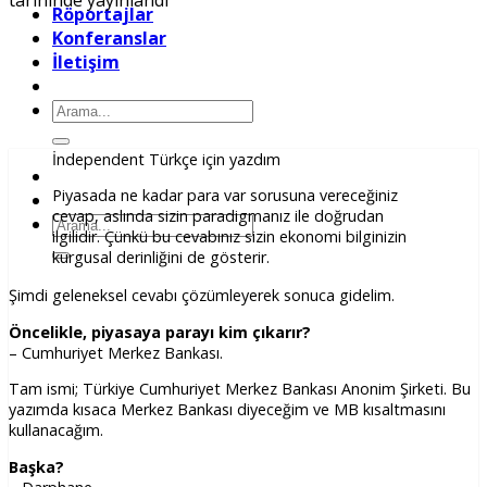
tarihinde yayınlandı
Röportajlar
Konferanslar
İletişim
Ara:
İndependent Türkçe için yazdım
Piyasada ne kadar para var sorusuna vereceğiniz
cevap, aslında sizin paradigmanız ile doğrudan
Ara:
ilgilidir. Çünkü bu cevabınız sizin ekonomi bilginizin
kurgusal derinliğini de gösterir.
Şimdi geleneksel cevabı çözümleyerek sonuca gidelim.
Öncelikle, piyasaya parayı kim çıkarır?
– Cumhuriyet Merkez Bankası.
Tam ismi; Türkiye Cumhuriyet Merkez Bankası Anonim Şirketi. Bu
yazımda kısaca Merkez Bankası diyeceğim ve MB kısaltmasını
kullanacağım.
Başka?