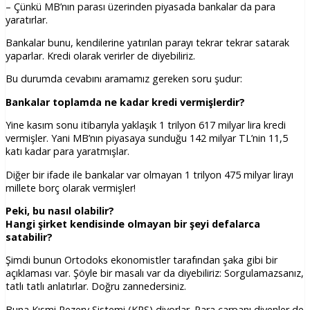
– Çünkü MB’nın parası üzerinden piyasada bankalar da para
yaratırlar.
Bankalar bunu, kendilerine yatırılan parayı tekrar tekrar satarak
yaparlar. Kredi olarak verirler de diyebiliriz.
Bu durumda cevabını aramamız gereken soru şudur:
Bankalar toplamda ne kadar kredi vermişlerdir?
Yine kasım sonu itibarıyla yaklaşık 1 trilyon 617 milyar lira kredi
vermişler. Yani MB’nın piyasaya sunduğu 142 milyar TL’nin 11,5
katı kadar para yaratmışlar.
Diğer bir ifade ile bankalar var olmayan 1 trilyon 475 milyar lirayı
millete borç olarak vermişler!
Peki, bu nasıl olabilir?
Hangi şirket kendisinde olmayan bir şeyi defalarca
satabilir?
Şimdi bunun Ortodoks ekonomistler tarafından şaka gibi bir
açıklaması var. Şöyle bir masalı var da diyebiliriz: Sorgulamazsanız,
tatlı tatlı anlatırlar. Doğru zannedersiniz.
Buna Kısmi Rezerv Sistemi (KRS) diyorlar. Para çarpanı diyenler de