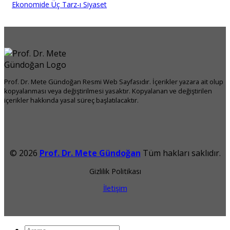
Ekonomide Üç Tarz-ı Siyaset
Prof. Dr. Mete Gündoğan Resmi Web Sayfasıdır. İçerikler yazara ait olup
kopyalanması veya değiştirilmesi yasaktır. Kopyalanan ve değiştirilen
içerikler hakkında yasal süreç başlatılacaktır.
© 2026
Prof. Dr. Mete Gündoğan
Tüm hakları saklıdır.
Gizlilik Politikası
İletişim
Ara: