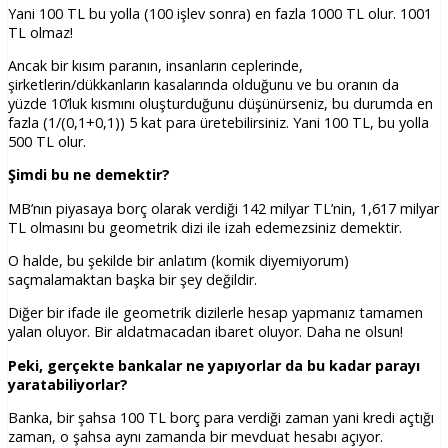
Yani 100 TL bu yolla (100 işlev sonra) en fazla 1000 TL olur. 1001
TL olmaz!
Ancak bir kısım paranın, insanların ceplerinde,
şirketlerin/dükkanların kasalarında olduğunu ve bu oranın da
yüzde 10’luk kısmını oluşturduğunu düşünürseniz, bu durumda en
fazla (1/(0,1+0,1)) 5 kat para üretebilirsiniz. Yani 100 TL, bu yolla
500 TL olur.
Şimdi bu ne demektir?
MB’nın piyasaya borç olarak verdiği 142 milyar TL’nin, 1,617 milyar
TL olmasını bu geometrik dizi ile izah edemezsiniz demektir.
O halde, bu şekilde bir anlatım (komik diyemiyorum)
saçmalamaktan başka bir şey değildir.
Diğer bir ifade ile geometrik dizilerle hesap yapmanız tamamen
yalan oluyor. Bir aldatmacadan ibaret oluyor. Daha ne olsun!
Peki, gerçekte bankalar ne yapıyorlar da bu kadar parayı
yaratabiliyorlar?
Banka, bir şahsa 100 TL borç para verdiği zaman yani kredi açtığı
zaman, o şahsa aynı zamanda bir mevduat hesabı açıyor.