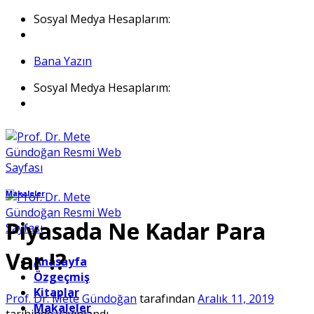
İçeriğe
Sosyal Medya Hesaplarım:
atla
Bana Yazın
Sosyal Medya Hesaplarım:
Makaleler
Piyasada Ne Kadar Para
Var !?
Anasayfa
Özgeçmiş
Kitaplar
Prof. Dr. Mete Gündoğan
tarafından
Aralık 11, 2019
Makaleler