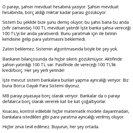
O parayı, şahsın mevduat hesabına yazıyor. Şahsın mevduat
hesabında, borç aldığı miktar kadar parası gözüküyor.
Sistem bu şekilde bize şunu demiş oluyor; bu şahıs bana bu anda
(sıfır zamanda) 100 TL mevduat yatırdı! İşte banka şahsa vereceği
100 TL’yi bir anda yaratıverdi. Bunu yaratmak için de birinin
kendisine gelip para yatırmasını beklemedi.
Zaten beklemez. Sistemin algoritmasında böyle bir şey yok.
Bankanın bilançosunda da hiçbir sıkıntı gözükmüyor. Aktifinde
şahsın yatırdığı 100 TL var. Pasifinde de vereceği 100 TL’lik
kredi/borç. Her şey yerli yerinde!
İşte mevcut sistem bankalara bunları yapma ayrıcalığı veriyor. Biz
buna Borca Dayalı Para Sistemi diyoruz.
MB parayı piyasaya borç olarak veriyor. Bankalar da o parayı
defalarca borç olarak vererek kat be kat çoğaltıyorlar.
Kısacası, kontrol edilebilir hiçbir matematik modele dayanmadan,
bankalara istedikleri gibi para yaratma ayrıcalığı verilmiş oluyor.
Hiçbir zırva tevil edilmez. Buyurun, her şey ortada.