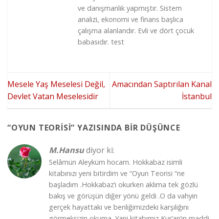
ve danışmanlık yapmıştır. Sistem
analizi, ekonomi ve finans başlıca
çalışma alanlarıdır. Evli ve dört çocuk
babasıdır. test
Mesele Yaş Meselesi Değil,
Amacından Saptırılan Kanal
Devlet Vatan Meselesidir
İstanbul
“
OYUN TEORISI
” YAZISINDA BIR DÜŞÜNCE
M.Hansu
diyor ki:
Selâmün Aleyküm hocam. Hokkabaz isimli
kitabınızı yeni bitirdim ve “Oyun Teorisi “ne
başladım .Hokkabaz’ı okurken aklıma tek gözlü
bakış ve görüşün diğer yönü geldi .O da vahyin
gerçek hayattaki ve benliğimizdeki karşılığını
görmeksizin okuma .Yani kitabımız Kur’an’ın maddi