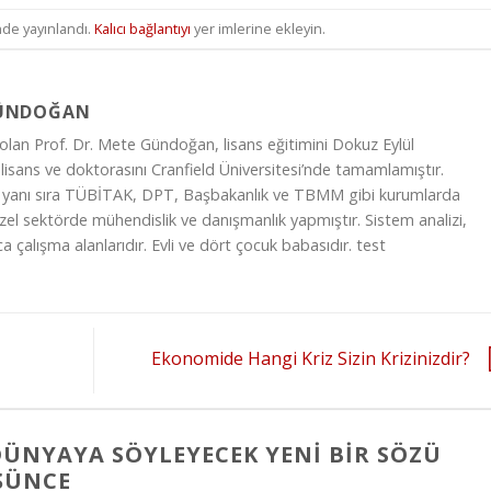
nde yayınlandı.
Kalıcı bağlantıyı
yer imlerine ekleyin.
GÜNDOĞAN
olan Prof. Dr. Mete Gündoğan, lisans eğitimini Dokuz Eylül
 lisans ve doktorasını Cranfield Üniversitesi’nde tamamlamıştır.
n yanı sıra TÜBİTAK, DPT, Başbakanlık ve TBMM gibi kurumlarda
zel sektörde mühendislik ve danışmanlık yapmıştır. Sistem analizi,
a çalışma alanlarıdır. Evli ve dört çocuk babasıdır. test
Ekonomide Hangi Kriz Sizin Krizinizdir?
ÜNYAYA SÖYLEYECEK YENI BIR SÖZÜ
ÜŞÜNCE