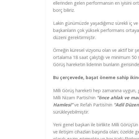
ellerinden gelen performansın en iyisini o
borç biliriz.
Lakin günümüzde yaşadığımız sürekli iç ve
başkanların çok yüksek performans ortaya
düzeni gerektirmiştir.
Örneğin küresel vizyonu olan ve aktif bir 
ortalama 18 saat çalıştığı ve minimum 50 s
Görüş hareketin liderinin bunların gerisin
Bu çerçevede, başat öneme sahip ikinc
Milli Görüş hareketi hep zamanına uygun, gü
Milli Nizam Partisi’nin
“önce ahlak ve ma
Hamlesi”
ve Refah Partisi’nin
“Adil Düzen
sürükleyebilmiştir.
Yeni genel başkan ile birlikte Milli Görüş’ü
ve iletişim cihazları başında olan; özelde 
olarak gezip görmekte ve her türlü fikirle