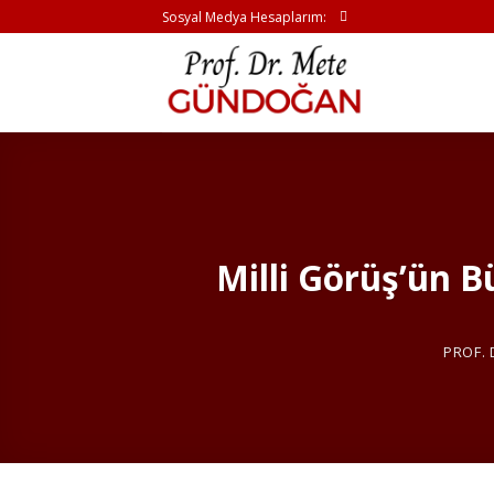
İçeriğe
Sosyal Medya Hesaplarım:
atla
Milli Görüş’ün B
PROF.