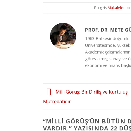
Bu giriş
Makaleler
içi
PROF. DR. METE 
1963 Balıkesir doğumlu 
Üniversitesi’nde, yüksek
Akademik çalışmalarını
görev almış; sanayi ve ö
ekonomi ve finans başlıc
Milli Görüş; Bir Diriliş ve Kurtuluş
Müfredatıdır.
“
MILLI GÖRÜŞ’ÜN BÜTÜN D
VARDIR.
” YAZISINDA 22 D