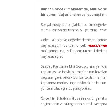
Bundan önceki makalemde, Milli Görüş a
bir durum değerlendirmesi yapmıştım.
Sosyal medyada başlatılan bu tür değerlen
olumlu bir hareketlenme oluşturduğu anlaşı
Gelen talepler ve değerlendirmeler üzerine 
paylaşmıştım. Bundan önceki
makalemd
makalemde ise, Milli Görüş’ün nasıl derleni
paylaşacağım.
Saadet Partisi’nin Milli Görüşçülerin yenide
toplaması ve böyle bir merkez için hazırl
değişimi gelir. Ancak bu, bir toplanma merk
toplanma merkezi inşa edilecek ise bunun
yöntem olacağını düşünüyorum.
Öncelikle,
Erbakan Hoca
’nın kısıtlı gene
seçimlerinin ve süreçlerinin sürekli tartış