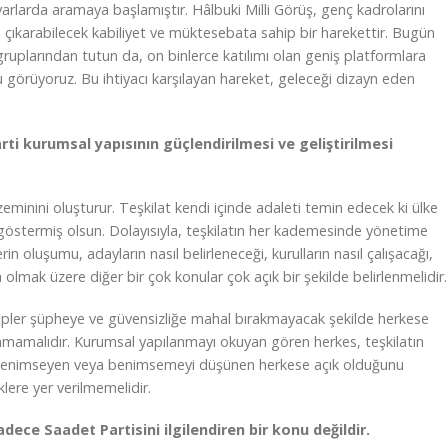
yarlarda aramaya başlamıştır. Hâlbuki Milli Görüş, genç kadrolarını
a çıkarabilecek kabiliyet ve müktesebata sahip bir harekettir. Bugün
uplarından tutun da, on binlerce katılımı olan geniş platformlara
u görüyoruz. Bu ihtiyacı karşılayan hareket, geleceği dizayn eden
 kurumsal yapısının güçlendirilmesi ve geliştirilmesi
 zeminini oluşturur. Teşkilat kendi içinde adaleti temin edecek ki ülke
göstermiş olsun. Dolayısıyla, teşkilatın her kademesinde yönetime
erin oluşumu, adayların nasıl belirleneceği, kurulların nasıl çalışacağı,
 olmak üzere diğer bir çok konular çok açık bir şekilde belirlenmelidir.
nsipler şüpheye ve güvensizliğe mahal bırakmayacak şekilde herkese
anmamalıdır. Kurumsal yapılanmayı okuyan gören herkes, teşkilatın
rini benimseyen veya benimsemeyi düşünen herkese açık olduğunu
klere yer verilmemelidir.
dece Saadet Partisini ilgilendiren bir konu değildir.