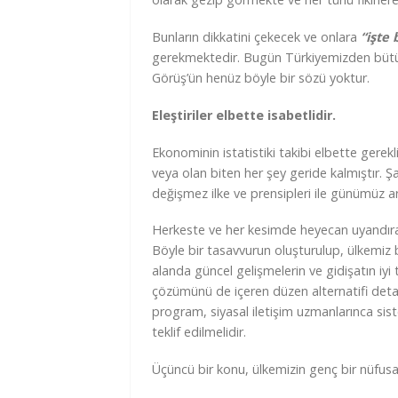
Bunların dikkatini çekecek ve onlara
“işte
gerekmektedir. Bugün Türkiyemizden bütün 
Görüş’ün henüz böyle bir sözü yoktur.
Eleştiriler elbette isabetlidir.
Ekonominin istatistiki takibi elbette gerek
veya olan biten her şey geride kalmıştır. Şa
değişmez ilke ve prensipleri ile günümüz ar
Herkeste ve her kesimde heyecan uyandıra
Böyle bir tasavvurun oluşturulup, ülkemiz 
alanda güncel gelişmelerin ve gidişatın iy
çözümünü de içeren düzen alternatifi detay
program, siyasal iletişim uzmanlarınca sis
teklif edilmelidir.
Üçüncü bir konu, ülkemizin genç bir nüfusa