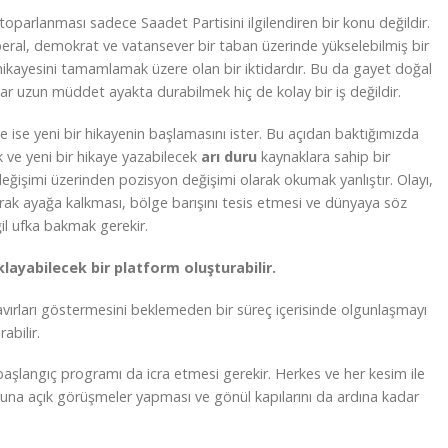
 toparlanması sadece Saadet Partisini ilgilendiren bir konu değildir.
iberal, demokrat ve vatansever bir taban üzerinde yükselebilmiş bir
hikayesini tamamlamak üzere olan bir iktidardır. Bu da gayet doğal
ar uzun müddet ayakta durabilmek hiç de kolay bir iş değildir.
ye ise yeni bir hikayenin başlamasını ister. Bu açıdan baktığımızda
k ve yeni bir hikaye yazabilecek
arı duru
kaynaklara sahip bir
değişimi üzerinden pozisyon değişimi olarak okumak yanlıştır. Olayı,
rak ayağa kalkması, bölge barışını tesis etmesi ve dünyaya söz
il ufka bakmak gerekir.
layabilecek bir platform oluşturabilir.
vırları göstermesini beklemeden bir süreç içerisinde olgunlaşmayı
abilir.
başlangıç programı da icra etmesi gerekir. Herkes ve her kesim ile
yuna açık görüşmeler yapması ve gönül kapılarını da ardına kadar