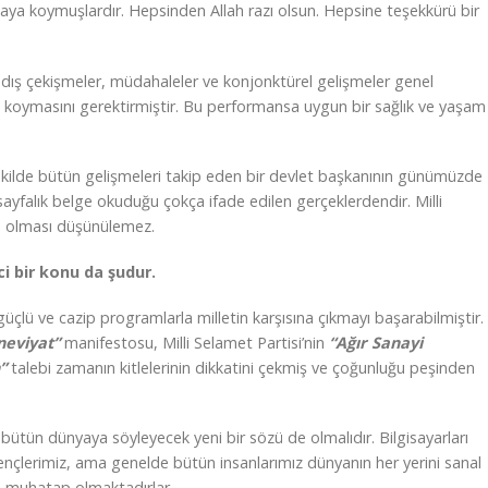
rtaya koymuşlardır. Hepsinden Allah razı olsun. Hepsine teşekkürü bir
 dış çekişmeler, müdahaleler ve konjonktürel gelişmeler genel
 koymasını gerektirmiştir. Bu performansa uygun bir sağlık ve yaşam
şekilde bütün gelişmeleri takip eden bir devlet başkanının günümüzde
ayfalık belge okuduğu çokça ifade edilen gerçeklerdendir. Milli
de olması düşünülemez.
i bir konu da şudur.
çlü ve cazip programlarla milletin karşısına çıkmayı başarabilmiştir.
neviyat”
manifestosu, Milli Selamet Partisi’nin
“Ağır Sanayi
”
talebi zamanın kitlelerinin dikkatini çekmiş ve çoğunluğu peşinden
n bütün dünyaya söyleyecek yeni bir sözü de olmalıdır. Bilgisayarları
gençlerimiz, ama genelde bütün insanlarımız dünyanın her yerini sanal
re muhatap olmaktadırlar.