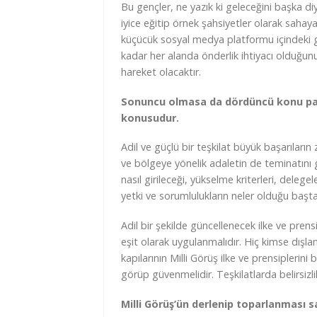
Bu gençler, ne yazık ki geleceğini başka di
iyice eğitip örnek şahsiyetler olarak sahay
küçücük sosyal medya platformu içindeki gr
kadar her alanda önderlik ihtiyacı olduğun
hareket olacaktır.
Sonuncu olmasa da dördüncü konu parti
konusudur.
Adil ve güçlü bir teşkilat büyük başarıların
ve bölgeye yönelik adaletin de teminatını 
nasıl girileceği, yükselme kriterleri, delegel
yetki ve sorumlulukların neler olduğu başta
Adil bir şekilde güncellenecek ilke ve pre
eşit olarak uygulanmalıdır. Hiç kimse dışl
kapılarının Milli Görüş ilke ve prensiple
görüp güvenmelidir. Teşkilatlarda belirsizli
Milli Görüş’ün derlenip toparlanması sa