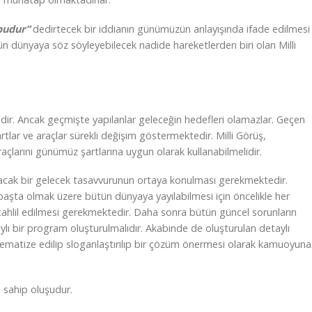
 budur”
dedirtecek bir iddianın günümüzün anlayışında ifade edilmesi
dünyaya söz söyleyebilecek nadide hareketlerden biri olan Milli
lidir. Ancak geçmişte yapılanlar geleceğin hedefleri olamazlar. Geçen
rtlar ve araçlar sürekli değişim göstermektedir. Milli Görüş,
açlarını günümüz şartlarına uygun olarak kullanabilmelidir.
cak bir gelecek tasavvurunun ortaya konulması gerekmektedir.
başta olmak üzere bütün dünyaya yayılabilmesi için öncelikle her
i tahlil edilmesi gerekmektedir. Daha sonra bütün güncel sorunların
lı bir program oluşturulmalıdır. Akabinde de oluşturulan detaylı
tematize edilip sloganlaştırılıp bir çözüm önermesi olarak kamuoyuna
 sahip oluşudur.