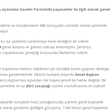
çısından Saadet Partisinde yaşananlar ile ilgili olarak genel
dirme ve müzakerelerin Milli Görüşçüler üzerinde zaman içerisinde
lıyor.
bu tür yazılarımı sürdürmeye karar verdiğimi de sizlerle
e
genel durumu ve gelinen noktayı anlatmıştım. Şimdi bu
p toparlanması gerektiği konusunda fikirlerimizi sizlerle
n toplanma merkezi olabilmesi için öncelikle kendi içyapısını derleyip
anması gerekmektedir. Elbette bunların başında
Genel Başkan
ezi oluşturması açısından tek başına yeterli bir hamle değildir. Bir
 zemininin en az
dört sacayağı
üzerine oturtulmasının en isabetli
l başkanlık süreçlerini hariç tuttuğumuzda, partinin genel başkanlık
malı olarak gündeme geldiğini görüyoruz. Tabii bütün genel başkanlar