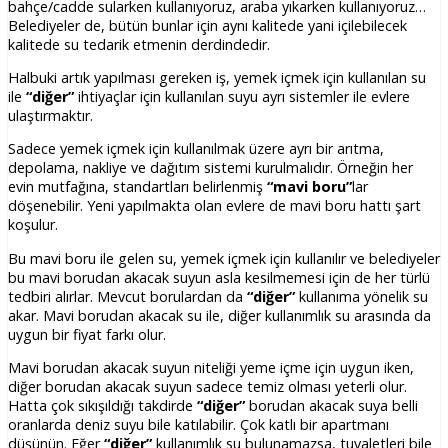
bahçe/cadde sularken kullanıyoruz, araba yıkarken kullanıyoruz…
Belediyeler de, bütün bunlar için aynı kalitede yani içilebilecek
kalitede su tedarik etmenin derdindedir.
Halbuki artık yapılması gereken iş, yemek içmek için kullanılan su
ile
“diğer”
ihtiyaçlar için kullanılan suyu ayrı sistemler ile evlere
ulaştırmaktır.
Sadece yemek içmek için kullanılmak üzere ayrı bir arıtma,
depolama, nakliye ve dağıtım sistemi kurulmalıdır. Örneğin her
evin mutfağına, standartları belirlenmiş
“mavi boru”
lar
döşenebilir. Yeni yapılmakta olan evlere de mavi boru hattı şart
koşulur.
Bu mavi boru ile gelen su, yemek içmek için kullanılır ve belediyeler
bu mavi borudan akacak suyun asla kesilmemesi için de her türlü
tedbiri alırlar. Mevcut borulardan da
“diğer”
kullanıma yönelik su
akar. Mavi borudan akacak su ile, diğer kullanımlık su arasında da
uygun bir fiyat farkı olur.
Mavi borudan akacak suyun niteliği yeme içme için uygun iken,
diğer borudan akacak suyun sadece temiz olması yeterli olur.
Hatta çok sıkışıldığı takdirde
“diğer”
borudan akacak suya belli
oranlarda deniz suyu bile katılabilir. Çok katlı bir apartmanı
düşünün. Eğer
“diğer”
kullanımlık su bulunamazsa, tuvaletleri bile