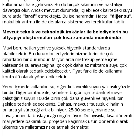
kullanamaz hale gelirsiniz. Bu da birçok sıkıntının ve hastalığın
davetçisi olur. Ancak mevcut durumda, içilebilecek kalitedeki suyu
buralarda
“israf”
etmekteyiz. Bu ise haramdır. Hatta,
“diğer su”
,
makul bir arıtma ile de defalarca sisteme verilerek kullanılabilir.
Mevcut teknik ve teknolojik imkânlar ile belediyelerin bu
altyapıyı oluşturmaları çok kısa zamanda mümkündür.
Mavi boru hatları yeni ve yüksek hijyenik standartlarda
olabilecektir. Bu durum belediyelerin hizmetlerini de çok
rahatlatıcı bir durumdur. Milyonlarca metreküp yeme içme
kalitesinde su arayacağına, çok çok daha az miktarda suyu çok
kaliteli olarak tedarik edebilecektir. Fiyat farkı ile de kullanımı
kontrollü olarak yönetebilecektir.
Yeme içmede kullanılan su, diğer kullanımlık suyun yaklaşık yüzde
biridir. Diğer bir ifade ile, şehirlere bugün için tedarik etmeye
çalıştığınız suyun 100’de birini çok daha güvenli ve hijyenik bir
şekilde tedarik edeceksiniz. Dahası, mevcut “susuzluk” halinin
onlarca yıl süreceği artık biliniyor. 25-30 sene içerisinde su
savaşlarının da başlayacağı öngörülüyor. Dolayısıyla, kısa dönemli
maliyetlere bakarak bu projeden kaçınmak uzun dönemli olarak
ülkemizi ve milletimizi riske atmak demektir.