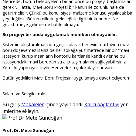
Neticede, bütün belediyelerin bir an önce bu projeyi başlatmaları
gerekir. Hatta, Mavi Boru Projesi bir kanun ile zorunlu hale de
getirilmelidir. Çünkü bu konu, siyasi malzeme konusu yapılacak bir
şey değildir. Bütün milletin geleceği ile ilgili bir konudur. Ne
geciktirmeye gelir ne de hafife almaya.
Bu projeyi bir anda uygulamak mümkün olmayabilir.
Sistemin oluşturulmasında geçici olarak her evin mutfağına mavi
boru döşeyemez iseniz de her sokağa yüz metrede bir bir “mavi
istasyon” kurup insanların kontörlü kartlar ile kendi evlerine bu
istasyondaki mavi borudan su alıp taşımalarını sağlayabilirsiniz.
Yeter ki yapmayı isteyin. Her zorlukla çok kolaylıklar vardır.
Bütün yetkilileri Mavi Boru Projesini uygulamaya davet ediyorum.
…
Selam ve Sevgileirmle
Bu giriş
Makaleler
içinde yayınlandı.
Kalıcı bağlantıyı
yer
imlerine ekleyin.
Prof. Dr. Mete Gündoğan