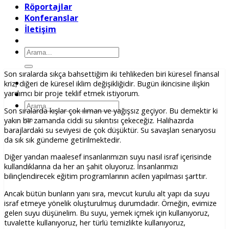
Röportajlar
Konferanslar
İletişim
Ara:
Son sıralarda sıkça bahsettiğim iki tehlikeden biri küresel finansal
kriz, diğeri de küresel iklim değişikliğidir. Bugün ikincisine ilişkin
yardımcı bir proje teklif etmek istiyorum.
Ara:
Son sıralarda kışlar çok ılıman ve yağışsız geçiyor. Bu demektir ki
yakın bir zamanda ciddi su sıkıntısı çekeceğiz. Halihazırda
barajlardaki su seviyesi de çok düşüktür. Su savaşları senaryosu
da sık sık gündeme getirilmektedir.
Diğer yandan maalesef insanlarımızın suyu nasıl israf içerisinde
kullandıklarına da her an şahit oluyoruz. İnsanlarımızı
bilinçlendirecek eğitim programlarının acilen yapılması şarttır.
Ancak bütün bunların yanı sıra, mevcut kurulu alt yapı da suyu
israf etmeye yönelik oluşturulmuş durumdadır. Örneğin, evimize
gelen suyu düşünelim. Bu suyu, yemek içmek için kullanıyoruz,
tuvalette kullanıyoruz, her türlü temizlikte kullanıyoruz,