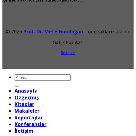
içerikler hakkında yasal süreç başlatılacaktır.
© 2026
Prof. Dr. Mete Gündoğan
Tüm hakları saklıdır.
Gizlilik Politikası
İletişim
Ara:
Anasayfa
Özgeçmiş
Kitaplar
Makaleler
Röportajlar
Konferanslar
İletişim