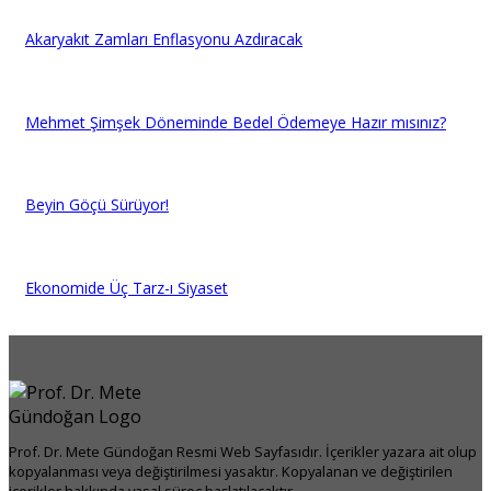
Akaryakıt Zamları Enflasyonu Azdıracak
Mehmet Şimşek Döneminde Bedel Ödemeye Hazır mısınız?
Beyin Göçü Sürüyor!
Ekonomide Üç Tarz-ı Siyaset
Prof. Dr. Mete Gündoğan Resmi Web Sayfasıdır. İçerikler yazara ait olup
kopyalanması veya değiştirilmesi yasaktır. Kopyalanan ve değiştirilen