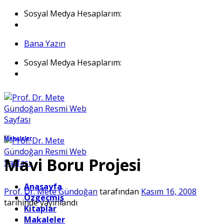
İçeriğe
Sosyal Medya Hesaplarım:
atla
Bana Yazın
Sosyal Medya Hesaplarım:
Makaleler
Mavi Boru Projesi
Anasayfa
Prof. Dr. Mete Gündoğan
tarafından
Kasım 16, 2008
Özgeçmiş
tarihinde yayınlandı
Kitaplar
Makaleler