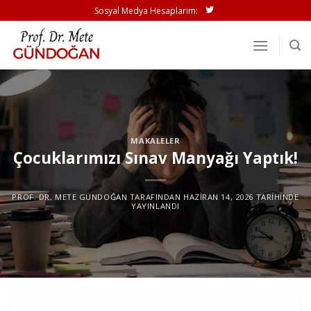
İçeriğe
Sosyal Medya Hesaplarım:
atla
MAKALELER
Çocuklarımızı Sınav Manyağı Yaptık!
PROF. DR. METE GÜNDOĞAN
TARAFINDAN
HAZIRAN 14, 2026
TARIHINDE
YAYINLANDI