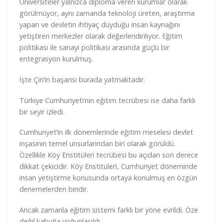
Üniversiteler yalnızca diploma veren kurumlar olarak
görülmüyor, aynı zamanda teknoloji üreten, araştırma
yapan ve devletin ihtiyaç duyduğu insan kaynağını
yetiştiren merkezler olarak değerlendiriliyor. Eğitim
politikası ile sanayi politikası arasında güçlü bir
entegrasyon kurulmuş.
İşte Çin’in başarısı burada yatmaktadır.
Türkiye Cumhuriyeti’nin eğitim tecrübesi ise daha farklı
bir seyir izledi.
Cumhuriyet’in ilk dönemlerinde eğitim meselesi devlet
inşasının temel unsurlarından biri olarak görüldü.
Özellikle Köy Enstitüleri tecrübesi bu açıdan son derece
dikkat çekicidir. Köy Enstitüleri, Cumhuriyet döneminde
insan yetiştirme konusunda ortaya konulmuş en özgün
denemelerden biridir.
Ancak zamanla eğitim sistemi farklı bir yöne evrildi. Öze
değil kabuğa yoğunlaşıldı.