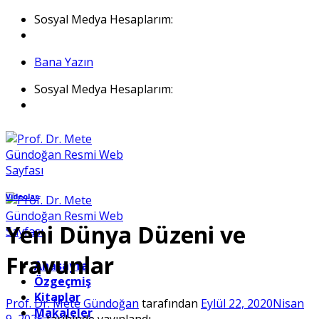
İçeriğe
Sosyal Medya Hesaplarım:
atla
Bana Yazın
Sosyal Medya Hesaplarım:
Videolar
Yeni Dünya Düzeni ve
Fravunlar
Anasayfa
Özgeçmiş
Kitaplar
Prof. Dr. Mete Gündoğan
tarafından
Eylül 22, 2020
Nisan
Makaleler