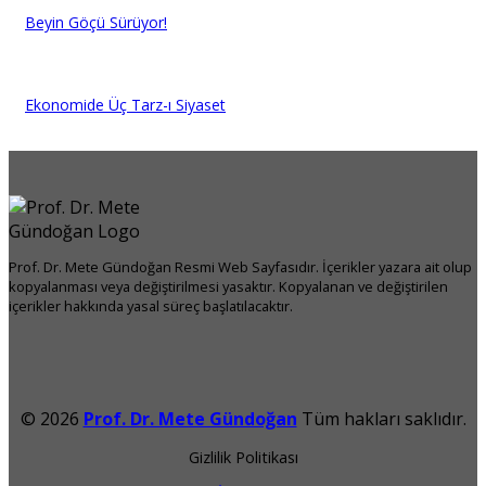
Beyin Göçü Sürüyor!
Ekonomide Üç Tarz-ı Siyaset
Prof. Dr. Mete Gündoğan Resmi Web Sayfasıdır. İçerikler yazara ait olup
kopyalanması veya değiştirilmesi yasaktır. Kopyalanan ve değiştirilen
içerikler hakkında yasal süreç başlatılacaktır.
© 2026
Prof. Dr. Mete Gündoğan
Tüm hakları saklıdır.
Gizlilik Politikası