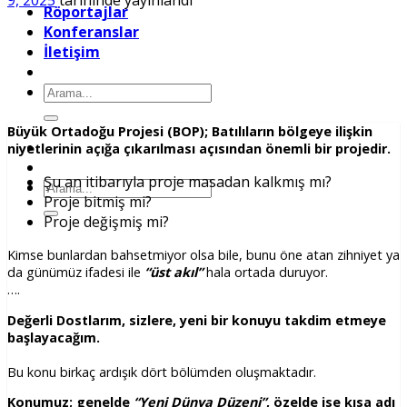
9, 2025
tarihinde yayınlandı
Röportajlar
Konferanslar
İletişim
Ara:
Büyük Ortadoğu Projesi (BOP); Batılıların bölgeye ilişkin
niyetlerinin açığa çıkarılması açısından önemli bir projedir.
Şu an itibarıyla proje masadan kalkmış mı?
Ara:
Proje bitmiş mi?
Proje değişmiş mi?
Kimse bunlardan bahsetmiyor olsa bile, bunu öne atan zihniyet ya
da günümüz ifadesi ile
“üst akıl”
hala ortada duruyor.
….
Değerli Dostlarım, sizlere, yeni bir konuyu takdim etmeye
başlayacağım.
Bu konu birkaç ardışık dört bölümden oluşmaktadır.
Konumuz; genelde
“Yeni Dünya Düzeni”
, özelde ise kısa adı