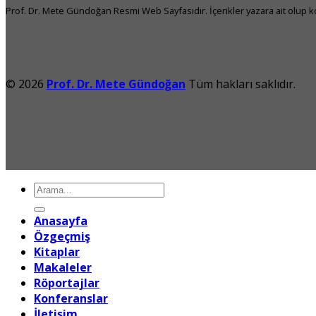
Prof. Dr. Mete Gündoğan Resmi Web Sayfasıdır. İçerikler yazara ait olup kop
© 2026
Prof. Dr. Mete Gündoğan
Tüm hakları saklıdır.
Ara:
Anasayfa
Özgeçmiş
Kitaplar
Makaleler
Röportajlar
Konferanslar
İletişim