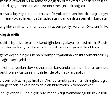
malının etiketini bu akşamdan değiştirebilmektedir. Ancak bir çalışanın
n eli gayet rahattır. Ama işçinin emekçinin eli bağlıdır.
te yakınlaşmıştır. Bu da orta sınıfın yok olma tehlikesi ile karşı karş
Bu sınıfların yok edilmesi, bağımsızlık açısından devletin temelini kaybetm
nginler sınıfı kendi menfaatlerini zaten çok iyi korurlar. Orta sınıfın
eştirebilir.
ndaki artışı dikkate alarak kendiliğinden ayarlayan bir sistemdir. Bu si
lamalar aylık veya daha az zaman dilimlerinde yapılabilmektedir.
 gerçekleşen bir çıkış hemen pompa fiyatlarına yansıtılabilmektedir. 
ağını söyleyebiliriz.
trol istasyonları döviz oynaklıkları karşısında kendisini bu tür bir si
antılı olarak çalışanların gelirleri de otomatik artmalıdır.
 otomatik zam yapılmalıdır. Aksi durumda çalışanlar, alım gücü açıklar
iraya geçecek, nakit birikimleri olan birikimlerini kaybedecektir.
rini çekerler. Bu da hiçbir hükümetin karşılayamayacağı bir risk oluşt