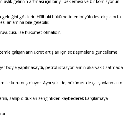
 aylık gelirinin artması için bir yıl beklemesi ve bir komisyonun
ıya geldiğini gösterir. Hâlbuki hükümetin en büyük destekçisi orta
esi anlamına bile gelebilir.
 koruyucusu ise hükümet olmalıdır.
stemle çalışanların ücret artışları için sözleşmelerle güncelleme
Eğer böyle yapılmasaydı, petrol istasyonlarının akaryakıt satmada
stem ile korumuş oluyor. Aynı şekilde, hükümet de çalışanların alım
ını, sahip oldukları zenginlikleri kaybederek karşılamaya
urur.