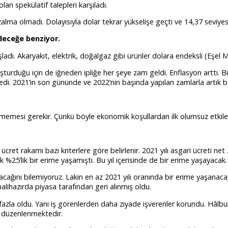
lan spekülatif talepleri karşıladı.
lma olmadı. Dolayısıyla dolar tekrar yükselişe geçti ve 14,37 seviyesi
deceğe benziyor.
ladı. Akaryakıt, elektrik, doğalgaz gibi ürünler dolara endeksli (Eşel M
urduğu için de iğneden ipliğe her şeye zam geldi. Enflasyon arttı. B
i. 2021’in son gününde ve 2022’nin başında yapılan zamlarla artık bunl
lmemesi gerekir. Çünkü böyle ekonomik koşullardan ilk olumsuz etkile
cret rakamı bazı kriterlere göre belirlenir. 2021 yılı asgari ücreti net
k %25’lik bir erime yaşamıştı. Bu yıl içerisinde de bir erime yaşayacak.
cağını bilemiyoruz. Lakin en az 2021 yılı oranında bir erime yaşanacağ
halihazırda piyasa tarafından geri alınmış oldu.
zla oldu. Yani iş görenlerden daha ziyade işverenler korundu. Hâlbuki i
ir düzenlenmektedir.