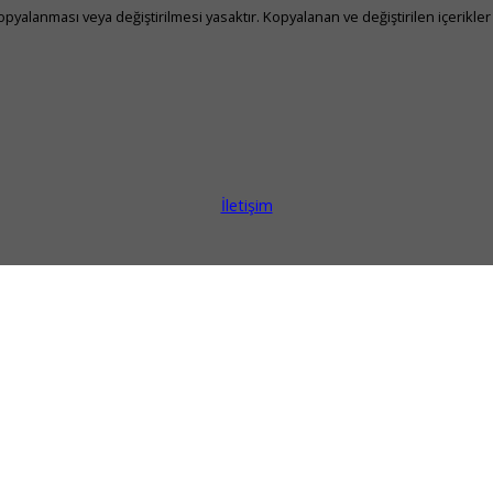
yalanması veya değiştirilmesi yasaktır. Kopyalanan ve değiştirilen içerikler 
İletişim