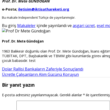
Prof. Dr. Mete GÜNDOĞAN
e-Posta;
iletisim@iktisathareketi.org
Bu makale Independent Türkçe de yayınlanmıştır.
Bu giriş
Makaleler
içinde yayınlandı ve
asgari ücret
,
eşel mo
Prof. Dr. Mete Gündoğan
1963 Balıkesir doğumlu olan Prof. Dr. Mete Gündoğan, lisans eğitimin
TÜBİTAK, DPT, Başbakanlık ve TBMM gibi kurumlarda görev almış; san
çocuk babasıdır. test
Dolar Rallisi Bankaların Zaferiyle Sonuçlandı
Ücretle Çalışanların Alım Gücünü Koruyun
Bir yanıt yazın
E-posta adresiniz yayınlanmayacak.
Gerekli alanlar
*
ile işaretlenmiş