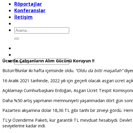
Röportajlar
Konferanslar
İletişim
Ara:
Ara:
Ücretle Çalışanların Alım Gücünü Koruyun !!
Bütün bunlar iki hafta içerisinde oldu.
“Oldu da bitti maşallah”
diye
16 Aralık 2021 tarihinde, 2022 yılı için geçerli olacak asgari ücret açık
Açıklamayı Cumhurbaşkanı Erdoğan, Asgari Ücret Tespit Komisyonu üyeler
Daha %50 artış yapmanın memnuniyeti yaşanmadan dört gün sonra (2
Pazartesi akşamına dolar 18,36 TL gibi tarihi bir zirveyi gördü. 
TL’yi Özendirme Paketi, kur garantili TL mevduat hesabıydı. Devlet 
seviyelerine kadar indi.