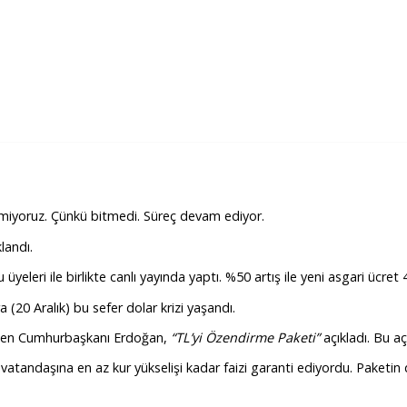
miyoruz. Çünkü bitmedi. Süreç devam ediyor.
landı.
i ile birlikte canlı yayında yaptı. %50 artış ile yeni asgari ücret 4 b
0 Aralık) bu sefer dolar krizi yaşandı.
Hemen Cumhurbaşkanı Erdoğan,
“TL’yi Özendirme Paketi”
açıkladı. Bu a
vatandaşına en az kur yükselişi kadar faizi garanti ediyordu. Paketin 