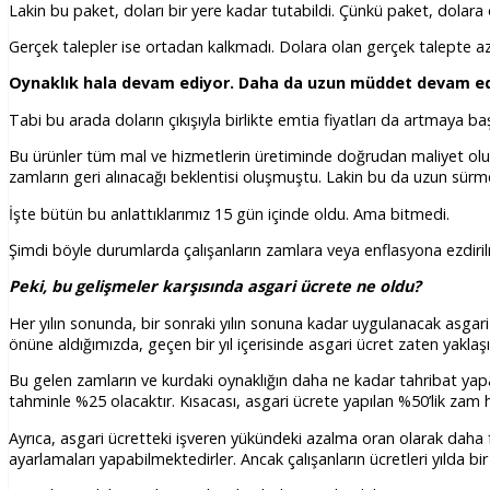
Lakin bu paket, doları bir yere kadar tutabildi. Çünkü paket, dolara o
Gerçek talepler ise ortadan kalkmadı. Dolara olan gerçek talepte aza
Oynaklık hala devam ediyor. Daha da uzun müddet devam e
Tabi bu arada doların çıkışıyla birlikte emtia fiyatları da artmaya baş
Bu ürünler tüm mal ve hizmetlerin üretiminde doğrudan maliyet oluşt
zamların geri alınacağı beklentisi oluşmuştu. Lakin bu da uzun sürmed
İşte bütün bu anlattıklarımız 15 gün içinde oldu. Ama bitmedi.
Şimdi böyle durumlarda çalışanların zamlara veya enflasyona ezdiri
Peki, bu gelişmeler karşısında asgari ücrete ne oldu?
Her yılın sonunda, bir sonraki yılın sonuna kadar uygulanacak asgari ü
önüne aldığımızda, geçen bir yıl içerisinde asgari ücret zaten yaklaşı
Bu gelen zamların ve kurdaki oynaklığın daha ne kadar tahribat yapa
tahminle %25 olacaktır. Kısacası, asgari ücrete yapılan %50’lik zam 
Ayrıca, asgari ücretteki işveren yükündeki azalma oran olarak daha fa
ayarlamaları yapabilmektedirler. Ancak çalışanların ücretleri yılda b