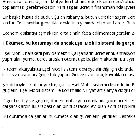
Bunu biraz daha açalım. Maliyetleri bahane ederek bir üretici/satıcı, 
toplanması gerekmektedir. Yani asgari ücretin finansmanında işvereni
Bir başka husus da şudur. Şu an itibarıyla, bütün ücretler asgari ücre
sınıftır. Orta sınıflar genellikle devletinin yanında olan sınıflardır. 
Ekonomik sıkıntıyı aşmak için orta sınıfın feda edilmemesi gerekir. Ze
Hükümet, bu korumayı da ancak Eşel Mobil sistemi ile gerçekl
Eşel Mobil, hareketli pay demektir. Çalışanların ücretlerini, enflasyo
yapmaları yerine, ücret artışları otomatiğe bağlanmaktadır. Bu ayar
Nitekim akaryakıtta Eşel Mobil sistemi devreye alındığı için dolarda
isteksiz davranacağını, stok yapacağını ve uzun araç kuyrukları oluşac
Şimdi böyle sıkıntılar yoktur, çünkü Eşel Mobil sistemi devrededir. Pe
güçlerini Eşel Mobil sistemi ile korumalıdır. Fiyat artışlarıyla doğru or
Diğer bir deyişle geçmiş dönem enflasyon oranlarına göre ücretlilere
çalışacaklardır. İki arabası olan birini satacak, evi olan evini satıp k
Bu durumda çalışanlar, hükümete olan güvenlerini yitirirler. Destekle
…