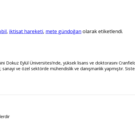
bil
,
iktisat hareketi
,
mete gündoğan
olarak etiketlendi.
i Dokuz Eylül Üniversitesi’nde, yüksek lisans ve doktorasını Cranfiel
ayi ve özel sektörde mühendislik ve danışmanlık yapmıştır. Sistem an
lerdir