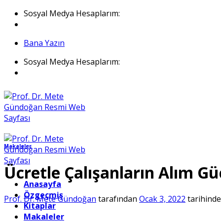
İçeriğe
Sosyal Medya Hesaplarım:
atla
Bana Yazın
Sosyal Medya Hesaplarım:
Makaleler
Ücretle Çalışanların Alım 
Anasayfa
Özgeçmiş
Prof. Dr. Mete Gündoğan
tarafından
Ocak 3, 2022
tarihinde
Kitaplar
Makaleler