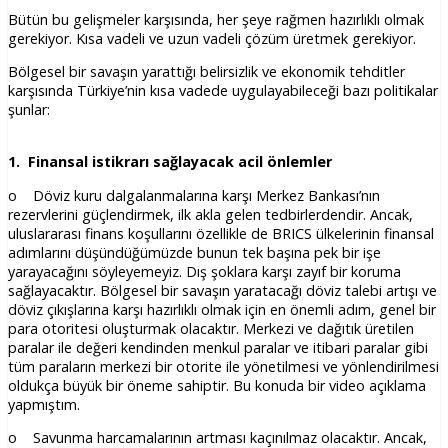
Bütün bu gelişmeler karşısında, her şeye rağmen hazırlıklı olmak
gerekiyor. Kısa vadeli ve uzun vadeli çözüm üretmek gerekiyor.
Bölgesel bir savaşın yarattığı belirsizlik ve ekonomik tehditler
karşısında Türkiye’nin kısa vadede uygulayabileceği bazı politikalar
şunlar:
1. Finansal istikrarı sağlayacak acil önlemler
o Döviz kuru dalgalanmalarına karşı Merkez Bankası’nın
rezervlerini güçlendirmek, ilk akla gelen tedbirlerdendir. Ancak,
uluslararası finans koşullarını özellikle de BRICS ülkelerinin finansal
adımlarını düşündüğümüzde bunun tek başına pek bir işe
yarayacağını söyleyemeyiz. Dış şoklara karşı zayıf bir koruma
sağlayacaktır. Bölgesel bir savaşın yaratacağı döviz talebi artışı ve
döviz çıkışlarına karşı hazırlıklı olmak için en önemli adım, genel bir
para otoritesi oluşturmak olacaktır. Merkezi ve dağıtık üretilen
paralar ile değeri kendinden menkul paralar ve itibari paralar gibi
tüm paraların merkezi bir otorite ile yönetilmesi ve yönlendirilmesi
oldukça büyük bir öneme sahiptir. Bu konuda bir video açıklama
yapmıştım.
o Savunma harcamalarının artması kaçınılmaz olacaktır. Ancak,