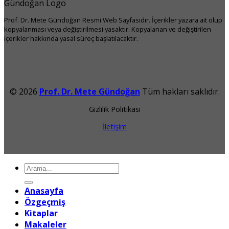
Prof. Dr. Mete Gündoğan Resmi Web Sayfasıdır. İçerikler yazara ait olup
kopyalanması veya değiştirilmesi yasaktır. Kopyalanan ve değiştirilen
içerikler hakkında yasal süreç başlatılacaktır.
© 2026
Prof. Dr. Mete Gündoğan
Tüm hakları saklıdır.
Gizlilik Politikası
İletişim
Ara:
Anasayfa
Özgeçmiş
Kitaplar
Makaleler