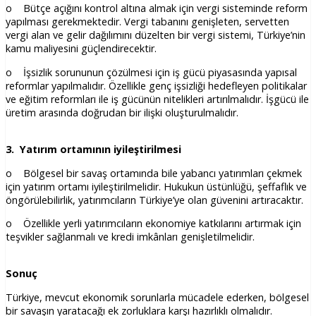
o Bütçe açığını kontrol altına almak için vergi sisteminde reform
yapılması gerekmektedir. Vergi tabanını genişleten, servetten
vergi alan ve gelir dağılımını düzelten bir vergi sistemi, Türkiye’nin
kamu maliyesini güçlendirecektir.
o İşsizlik sorununun çözülmesi için iş gücü piyasasında yapısal
reformlar yapılmalıdır. Özellikle genç işsizliği hedefleyen politikalar
ve eğitim reformları ile iş gücünün nitelikleri artırılmalıdır. İşgücü ile
üretim arasında doğrudan bir ilişki oluşturulmalıdır.
3. Yatırım ortamının iyileştirilmesi
o Bölgesel bir savaş ortamında bile yabancı yatırımları çekmek
için yatırım ortamı iyileştirilmelidir. Hukukun üstünlüğü, şeffaflık ve
öngörülebilirlik, yatırımcıların Türkiye’ye olan güvenini artıracaktır.
o Özellikle yerli yatırımcıların ekonomiye katkılarını artırmak için
teşvikler sağlanmalı ve kredi imkânları genişletilmelidir.
Sonuç
Türkiye, mevcut ekonomik sorunlarla mücadele ederken, bölgesel
bir savaşın yaratacağı ek zorluklara karşı hazırlıklı olmalıdır.