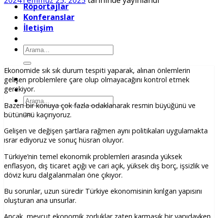
2024
Temmuz 25, 2025
tarihinde yayınlandı
Röportajlar
Konferanslar
İletişim
Ara:
Ekonomide sık sık durum tespiti yaparak, alınan önlemlerin
gelişen problemlere çare olup olmayacağını kontrol etmek
gerekiyor.
Ara:
Bazen bir konuya çok fazla odaklanarak resmin büyüğünü ve
bütününü kaçırıyoruz.
Gelişen ve değişen şartlara rağmen aynı politikaları uygulamakta
ısrar ediyoruz ve sonuç hüsran oluyor.
Türkiye’nin temel ekonomik problemleri arasında yüksek
enflasyon, dış ticaret açığı ve cari açık, yüksek dış borç, işsizlik ve
döviz kuru dalgalanmaları öne çıkıyor.
Bu sorunlar, uzun süredir Türkiye ekonomisinin kırılgan yapısını
oluşturan ana unsurlar.
Ancak, mevcut ekonomik zorluklar zaten karmaşık bir yapıdayken,