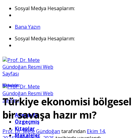
İçeriğe
Sosyal Medya Hesaplarım:
atla
Bana Yazın
Sosyal Medya Hesaplarım:
Makaleler
Türkiye ekonomisi bölgesel
bir savaşa hazır mı?
Anasayfa
Özgeçmiş
Kitaplar
Prof. Dr. Mete Gündoğan
tarafından
Ekim 14,
Makaleler