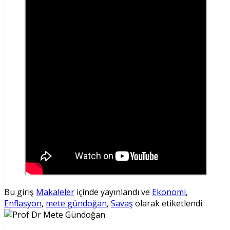
Bu giriş
Makaleler
içinde yayınlandı ve
Ekonomi
,
Enflasyon
,
mete gündoğan
,
Savaş
olarak etiketlendi.