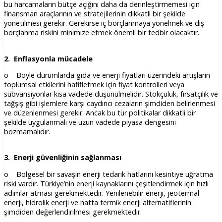
bu harcamaların bütçe açığını daha da derinleştirmemesi için
finansman araçlarının ve stratejilerinin dikkatli bir şekilde
yönetilmesi gerekir. Gerekirse iç borçlanmaya yönelmek ve dış
borçlanma riskini minimize etmek önemli bir tedbir olacaktır.
2. Enflasyonla mücadele
o Böyle durumlarda gıda ve enerji fiyatları üzerindeki artışların
toplumsal etkilerini hafifletmek için fiyat kontrolleri veya
sübvansiyonlar kısa vadede düşünülmelidir. Stokçuluk, fırsatçılık ve
tağşiş gibi işlemlere karşı caydırıcı cezaların şimdiden belirlenmesi
ve düzenlenmesi gerekir. Ancak bu tür politikalar dikkatli bir
şekilde uygulanmalı ve uzun vadede piyasa dengesini
bozmamalıdır.
3. Enerji güvenliğinin sağlanması
o Bölgesel bir savaşın enerji tedarik hatlarını kesintiye uğratma
riski vardır. Türkiye’nin enerji kaynaklarını çeşitlendirmek için hızlı
adımlar atması gerekmektedir. Yenilenebilir enerji, jeotermal
enerji, hidrolik enerji ve hatta termik enerji alternatiflerinin
şimdiden değerlendirilmesi gerekmektedir.