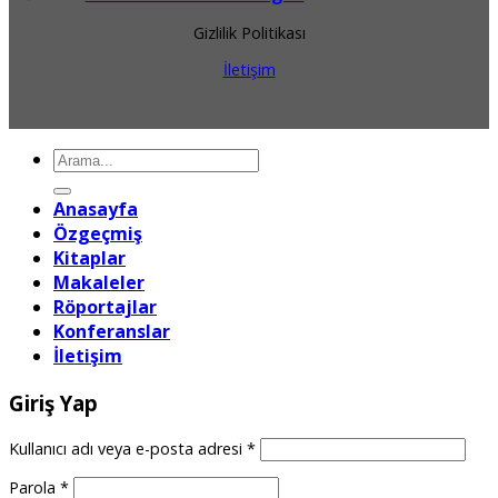
Gizlilik Politikası
İletişim
Ara:
Anasayfa
Özgeçmiş
Kitaplar
Makaleler
Röportajlar
Konferanslar
İletişim
Giriş Yap
Gerekli
Kullanıcı adı veya e-posta adresi
*
Gerekli
Parola
*