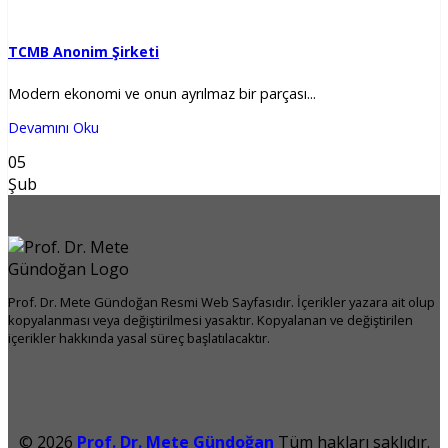
TCMB Anonim Şirketi
Modern ekonomi ve onun ayrılmaz bir parçası...
Devamını Oku
05
Şub
Prof. Dr. Mete Gündoğan Resmi Web Sayfasıdır. İçerikler yazara ait olup
kopyalanması veya değiştirilmesi yasaktır. Kopyalanan ve değiştirilen
içerikler hakkında yasal süreç başlatılacaktır.
© 2026
Prof. Dr. Mete Gündoğan
Tüm hakları saklıdır.