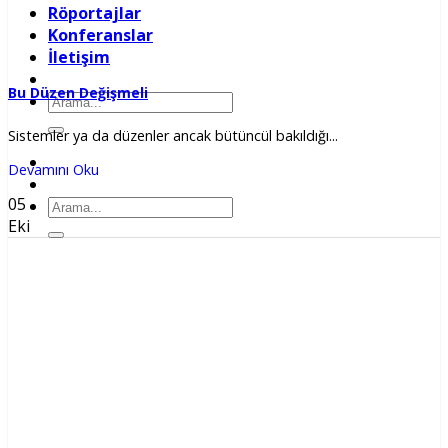
Röportajlar
Konferanslar
İletişim
Bu Düzen Değişmeli
Ara:
Sistemler ya da düzenler ancak bütüncül bakıldığı...
Devamını Oku
05
Ara:
Eki