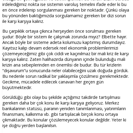
irdelediğimiz nokta ise sistemin varoluş temelini ifade eder ki bu
en önce irdelenip sorgulanması gereken bir noktadır. Çünkü olaya
bu yönünden baktığımızda sorgulamamız gereken bir dizi sorun
ile karşı karşıya kalırız.
Bu çarpıklık ortaya çıkınca herşeyden önce sorulması gereken
şudur: Böyle bir sistem ile çalışmak zorunda mıyız? Elbette hayır.
Ancak böyle bir sisteme adeta kolumuzu kaptırmış durumdayız.
Kayıtsız kalıp devam edersek reel ekonomik problemlerimizi
çözemeyeceğimiz gibi çok ciddi ve kaçınılmaz bir mali kriz ile karşı
karşıya kalırız. Zaten halihazırda dünyanın içinde bulunduğu mali
krizin ana sebeplerinden en önemlisi de budur. Bu tür krizlerin
“dışavurum”u sonucunda neler olabileceğini uzak doğuda gördük.
Bu nedenle sorun radikal bir yaklaşımla çözülmesi gerekmektedir.
Gecikme, mücadele edilecek canavarı her geçen gün
büyütmektedir.
Görüldüğü gibi olayı bu şekilde açtığımız takdirde tartışılması
gereken daha bir çok konu ile karşı karşıya geliyoruz. Merkez
bankalarının statüsü, paranın yeniden tanımlanması, yatırımların
finansmanı, kalkınma vb. gibi tartışılacak birçok konu ortaya
çıkmaktadır. Bu konular çözülemeyecek konular değildir. Yeter ki
işe doğru yerden başlanılsın.