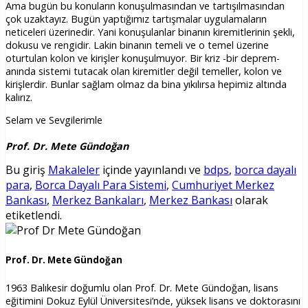
Ama bugün bu konuların konuşulmasından ve tartışılmasından
çok uzaktayız. Bugün yaptığımız tartışmalar uygulamaların
neticeleri üzerinedir. Yani konuşulanlar binanın kiremitlerinin şekli,
dokusu ve rengidir. Lakin binanın temeli ve o temel üzerine
oturtulan kolon ve kirişler konuşulmuyor. Bir kriz -bir deprem-
anında sistemi tutacak olan kiremitler değil temeller, kolon ve
kirişlerdir. Bunlar sağlam olmaz da bina yıkılırsa hepimiz altında
kalırız.
Selam ve Sevgilerimle
Prof. Dr. Mete Gündoğan
Bu giriş
Makaleler
içinde yayınlandı ve
bdps
,
borca dayalı
para
,
Borca Dayalı Para Sistemi
,
Cumhuriyet Merkez
Bankası
,
Merkez Bankaları
,
Merkez Bankası
olarak
etiketlendi.
Prof. Dr. Mete Gündoğan
1963 Balıkesir doğumlu olan Prof. Dr. Mete Gündoğan, lisans
eğitimini Dokuz Eylül Üniversitesi’nde, yüksek lisans ve doktorasını