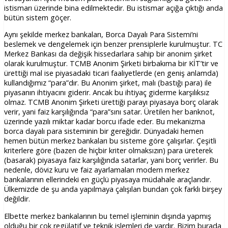
istismarı üzerinde bina edilmektedir. Bu istismar açığa çıktığı anda
bütün sistem göçer.
Aynı şekilde merkez bankaları, Borca Dayalı Para Sistemi’ni
beslemek ve dengelemek için benzer prensiplerle kurulmuştur. TC
Merkez Bankası da değişik hissedarlara sahip bir anonim şirket
olarak kurulmuştur. TCMB Anonim Şirketi birbakıma bir KİT’tir ve
ürettiği mal ise piyasadaki ticari faaliyetlerde (en geniş anlamda)
kullandığımız “para”dır. Bu Anonim şirket, malı (bastığı para) ile
piyasanın ihtiyacını giderir. Ancak bu ihtiyaç giderme karşılıksız
olmaz. TCMB Anonim Şirketi ürettiği parayı piyasaya borç olarak
verir, yani faiz karşılığında “para”sını satar. Üretilen her banknot,
üzerinde yazılı miktar kadar borcu ifade eder. Bu mekanizma
borca dayalı para sisteminin bir gereğidir. Dünyadaki hemen
hemen bütün merkez bankaları bu sisteme göre çalışırlar. Çeşitli
kriterlere göre (bazen de hiçbir kriter olmaksızın) para üreterek
(basarak) piyasaya faiz karşılığında satarlar, yani borç verirler. Bu
nedenle, döviz kuru ve faiz ayarlamaları modern merkez
bankalarının ellerindeki en güçlü piyasaya müdahale araçlarıdır.
Ülkemizde de şu anda yapılmaya çalışılan bundan çok farklı birşey
değildir.
Elbette merkez bankalarının bu temel işleminin dışında yapmış
olduğu bir çok regülatif ve teknik işlemleri de vardır. Bizim burada