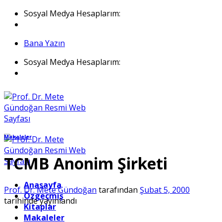
İçeriğe
Sosyal Medya Hesaplarım:
atla
Bana Yazın
Sosyal Medya Hesaplarım:
Makaleler
TCMB Anonim Şirketi
Anasayfa
Prof. Dr. Mete Gündoğan
tarafından
Şubat 5, 2000
Özgeçmiş
tarihinde yayınlandı
Kitaplar
Makaleler