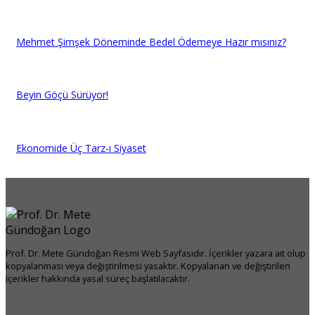
Mehmet Şimşek Döneminde Bedel Ödemeye Hazır mısınız?
Beyin Göçü Sürüyor!
Ekonomide Üç Tarz-ı Siyaset
Prof. Dr. Mete Gündoğan Resmi Web Sayfasıdır. İçerikler yazara ait olup
kopyalanması veya değiştirilmesi yasaktır. Kopyalanan ve değiştirilen
içerikler hakkında yasal süreç başlatılacaktır.