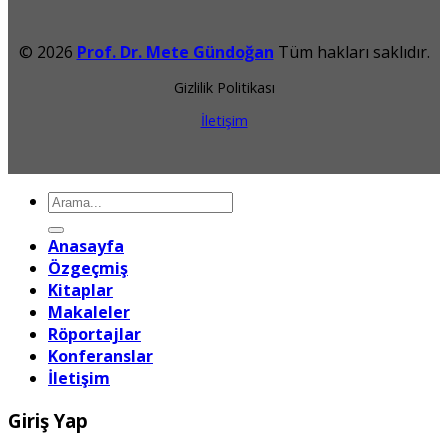
© 2026
Prof. Dr. Mete Gündoğan
Tüm hakları saklıdır.
Gizlilik Politikası
İletişim
Ara:
Anasayfa
Özgeçmiş
Kitaplar
Makaleler
Röportajlar
Konferanslar
İletişim
Giriş Yap