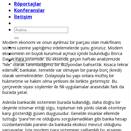
Röportajlar
Konferanslar
İletişim
Ara:
Modern ekonomi ve onun ayrılmaz bir parçası olan mali/finans
sistemi üzerine yaptığımız irdelemelerde şunu görürüz. Modern
ekonominin en büyük kurumsal açmazı içinde bulunduğu Borca
Dayalı Para sistemidir. Bu eksende geçen haftaki analizimizde
Ara:
“hile” olarak tanımladığımız bir illüzyondan bahsettik. Kısaca tekrar
edersek, bankalar, temelde var olmayan bir parayı borç (kredi)
olarak vermektedirler. Dolayısıyla bu yapı onlara müthiş bir
hükmetme ve hakim olma yetkisini de birlikte getirmiştir. Bu
çerçevede siyasi söylemler ile fiili uygulamalar arasındaki fark da
burada yatar.
Aslında bankacılık sisteminin burada kullandığı, daha doğru bir
deyimle istismar ettiği olgu, toplumun tek yönlü olarak otoriteye
karşı gösterdiği güven duygusudur. Genelde insanlar ellerinde
tuttuğu “para”nın ne olduğunu sorgulamadıkları gibi banka hesap
cüzdanlarındaki paranın da bankada eksiksiz mevcut olduğunu
varsayarlar. İşte modern para sisteminin sağlamlığı bu güvenin