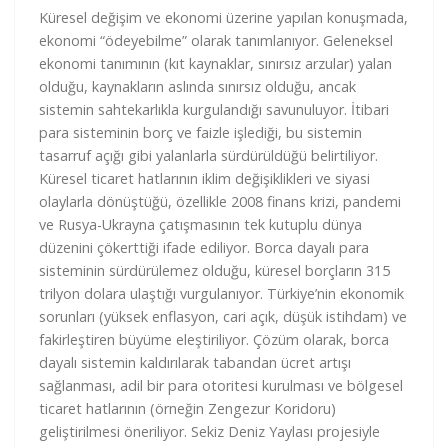
Küresel değişim ve ekonomi üzerine yapılan konuşmada,
ekonomi “ödeyebilme” olarak tanımlanıyor. Geleneksel
ekonomi tanımının (kıt kaynaklar, sınırsız arzular) yalan
olduğu, kaynakların aslında sınırsız olduğu, ancak
sistemin sahtekarlıkla kurgulandığı savunuluyor. İtibari
para sisteminin borç ve faizle işlediği, bu sistemin
tasarruf açığı gibi yalanlarla sürdürüldüğü belirtiliyor.
Küresel ticaret hatlarının iklim değişiklikleri ve siyasi
olaylarla dönüştüğü, özellikle 2008 finans krizi, pandemi
ve Rusya-Ukrayna çatışmasının tek kutuplu dünya
düzenini çökerttiği ifade ediliyor. Borca dayalı para
sisteminin sürdürülemez olduğu, küresel borçların 315
trilyon dolara ulaştığı vurgulanıyor. Türkiye’nin ekonomik
sorunları (yüksek enflasyon, cari açık, düşük istihdam) ve
fakirleştiren büyüme eleştiriliyor. Çözüm olarak, borca
dayalı sistemin kaldırılarak tabandan ücret artışı
sağlanması, adil bir para otoritesi kurulması ve bölgesel
ticaret hatlarının (örneğin Zengezur Koridoru)
geliştirilmesi öneriliyor. Sekiz Deniz Yaylası projesiyle