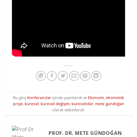
Bu giriş
Konferanslar
içinde yayınlandı ve
Ekonomi
,
ekonomik
proje
,
küresel
,
küresel değişim
,
küreselciler
,
mete gündoğan
olarak etiketlendi.
PROF. DR. METE GÜNDOĞAN