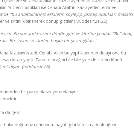
çevrelere ve Cenabı Allah’ın ikazca ayetleri ile ikazlar ve eleştiriler
r. Yüzlerini astıkları ise Cenabı Allah’ın ikaz ayetleri, emir ve
içinde
“bu anlattıklarınız eskilerin söyleyip yazmış oldukları masalsı
r ve sırtını kibirlenerek dönüp gittiler (Müddesir:21-25)
nı astı. En sonunda sırtını dönüp gitti ve kibrine yenildi. “Bu” dedi,
rdir. Bu, insan sözünden başka bir şey değildir.”
daha fazlasını istedi. Cenabı Allah bu yaptıklarından dolayı ona bu
esap kitap yaptı. Zararı olacağını bile bile yine de sırtını döndü.
ım” diyor. (müddesir:26)
ennemden bir parça olarak yorumlanıyor.
 demektir.
a da gelir.
inde bulunduğumuz cehennem hayatı gibi sürecin adı olduğunu