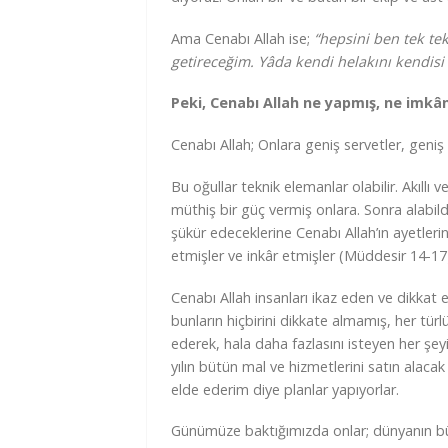
Ama Cenabı Allah ise;
“hepsini ben tek tek
getireceğim. Yâda kendi helakını kendisi
Peki, Cenabı Allah ne yapmış, ne imkâ
Cenabı Allah; Onlara geniş servetler, gen
Bu oğullar teknik elemanlar olabilir. Akıllı ve
müthiş bir güç vermiş onlara. Sonra alabil
şükür edeceklerine Cenabı Allah’ın ayetle
etmişler ve inkâr etmişler (Müddesir 14-17
Cenabı Allah insanları ikaz eden ve dikkat 
bunların hiçbirini dikkate almamış, her tür
ederek, hala daha fazlasını isteyen her şey
yılın bütün mal ve hizmetlerini satın alacak
elde ederim diye planlar yapıyorlar.
Günümüze baktığımızda onlar; dünyanın büt