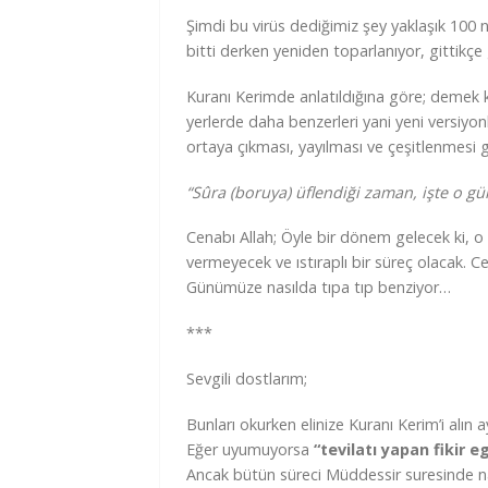
Şimdi bu virüs dediğimiz şey yaklaşık 100
bitti derken yeniden toparlanıyor, gittikçe 
Kuranı Kerimde anlatıldığına göre; demek ki 
yerlerde daha benzerleri yani yeni versiyonl
ortaya çıkması, yayılması ve çeşitlenmesi g
“Sûra (boruya) üflendiği zaman, işte o gü
Cenabı Allah; Öyle bir dönem gelecek ki, o
vermeyecek ve ıstıraplı bir süreç olacak. Ce
Günümüze nasılda tıpa tıp benziyor…
***
Sevgili dostlarım;
Bunları okurken elinize Kuranı Kerim’i alın
Eğer uyumuyorsa
“tevilatı yapan fikir 
Ancak bütün süreci Müddessir suresinde n