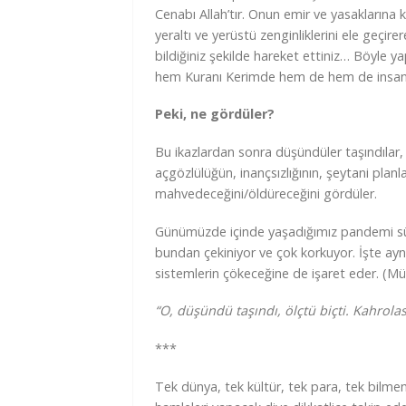
Cenabı Allah’tır. Onun emir ve yasaklarına k
yeraltı ve yerüstü zenginliklerini ele geçir
bildiğiniz şekilde hareket ettiniz… Böyle 
hem Kuranı Kerimde hem de hem de insanl
Peki, ne gördüler?
Bu ikazlardan sonra düşündüler taşındılar, ö
açgözlülüğün, inançsızlığının, şeytani plan
mahvedeceğini/öldüreceğini gördüler.
Günümüzde içinde yaşadığımız pandemi sür
bundan çekiniyor ve çok korkuyor. İşte a
sistemlerin çökeceğine de işaret eder. (Mü
“O, düşündü taşındı, ölçtü biçti. Kahrolas
***
Tek dünya, tek kültür, tek para, tek bilme