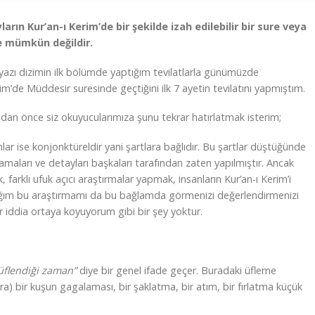
ın Kur’an-ı Kerim’de bir şekilde izah edilebilir bir sure veya
te mümkün değildir.
azı dizimin ilk bölümde yaptığım tevilatlarla günümüzde
im’de Müddesir suresinde geçtiğini ilk 7 ayetin tevilatını yapmıştım.
n önce siz okuyucularımıza şunu tekrar hatırlatmak isterim;
ar ise konjonktüreldir yani şartlara bağlıdır. Bu şartlar düştüğünde
maları ve detayları başkaları tarafından zaten yapılmıştır. Ancak
arklı ufuk açıcı araştırmalar yapmak, insanların Kur’an-ı Kerim’i
tığım bu araştırmamı da bu bağlamda görmenizi değerlendirmenizi
bir iddia ortaya koyuyorum gibi bir şey yoktur.
üflendiği zaman”
diye bir genel ifade geçer. Buradaki üfleme
a) bir kuşun gagalaması, bir şaklatma, bir atım, bir fırlatma küçük