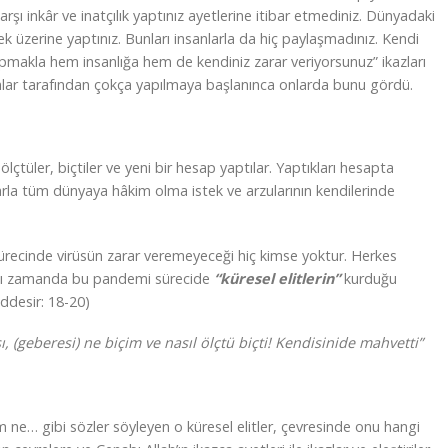
arşı inkâr ve inatçılık yaptınız ayetlerine itibar etmediniz. Dünyadaki
erek üzerine yaptınız. Bunları insanlarla da hiç paylaşmadınız. Kendi
yapmakla hem insanlığa hem de kendiniz zarar veriyorsunuz” ikazları
ar tarafından çokça yapılmaya başlanınca onlarda bunu gördü.
lçtüler, biçtiler ve yeni bir hesap yaptılar. Yaptıkları hesapta
larla tüm dünyaya hâkim olma istek ve arzularının kendilerinde
ecinde virüsün zarar veremeyeceği hiç kimse yoktur. Herkes
ynı zamanda bu pandemi sürecide
“küresel elitlerin”
kurduğu
ddesir: 18-20)
ı, (geberesi) ne biçim ve nasıl ölçtü biçti! Kendisinide mahvetti”
m ne… gibi sözler söyleyen o küresel elitler, çevresinde onu hangi