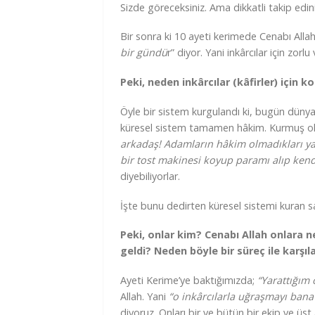
Sizde göreceksiniz. Ama dikkatli takip edini
Bir sonra ki 10 ayeti kerimede Cenabı Allah
bir gündü
r” diyor. Yani inkârcılar için zo
Peki, neden inkârcılar (kâfirler) için k
Öyle bir sistem kurgulandı ki, bugün düny
küresel sistem tamamen hâkim. Kurmuş ol
arkadaş! Adamların hâkim olmadıkları ya
bir tost makinesi koyup paramı alıp kend
diyebiliyorlar.
İşte bunu dedirten küresel sistemi kuran sah
Peki, onlar kim? Cenabı Allah onlara n
geldi? Neden böyle bir süreç ile karşıl
Ayeti Kerime’ye baktığımızda;
“Yarattığım 
Allah. Yani
“o inkârcılarla uğraşmayı bana
diyoruz. Onları bir ve bütün bir ekip ve üst