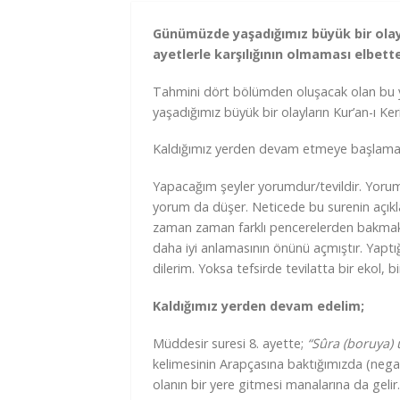
Günümüzde yaşadığımız büyük bir olaylar
ayetlerle karşılığının olmaması elbet
Tahmini dört bölümden oluşacak olan bu y
yaşadığımız büyük bir olayların Kur’an-ı Ker
Kaldığımız yerden devam etmeye başlamada
Yapacağım şeyler yorumdur/tevildir. Yoruml
yorum da düşer. Neticede bu surenin açıkla
zaman zaman farklı pencerelerden bakmak, f
daha iyi anlamasının önünü açmıştır. Yap
dilerim. Yoksa tefsirde tevilatta bir ekol, 
Kaldığımız yerden devam edelim;
Müddesir suresi 8. ayette;
“Sûra (boruya) 
kelimesinin Arapçasına baktığımızda (negar
olanın bir yere gitmesi manalarına da gelir.