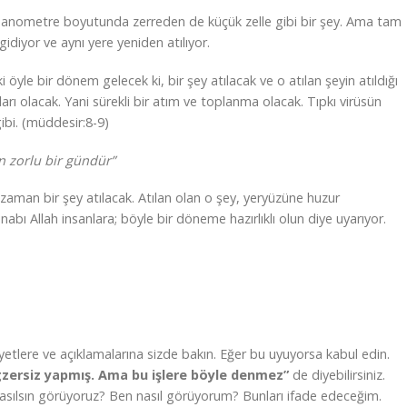
 nanometre boyutunda zerreden de küçük zelle gibi bir şey. Ama tam
gidiyor ve aynı yere yeniden atılıyor.
öyle bir dönem gelecek ki, bir şey atılacak ve o atılan şeyin atıldığı
arı olacak. Yani sürekli bir atım ve toplanma olacak. Tıpkı virüsün
ibi. (müddesir:8-9)
n zorlu bir gündür”
 zaman bir şey atılacak. Atılan olan o şey, yeryüzüne huzur
nabı Allah insanlara; böyle bir döneme hazırlıklı olun diye uyarıyor.
 ayetlere ve açıklamalarına sizde bakın. Eğer bu uyuyorsa kabul edin.
egzersiz yapmış. Ama bu işlere böyle denmez”
de diyebilirsiniz.
asılsın görüyoruz? Ben nasıl görüyorum? Bunları ifade edeceğim.