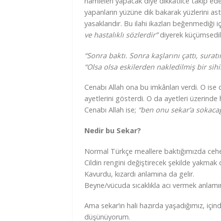
hamleleri yapacak diye dikkatlice takip eden 
yapanların yüzüne dik bakarak yüzlerini astıla
yasaklarıdır. Bu ilahi ikazları beğenmediği 
ve hastalıklı sözlerdir”
diyerek küçümsedile
“Sonra baktı. Sonra kaşlarını çattı, suratı
“Olsa olsa eskilerden nakledilmiş bir sihi
Cenabı Allah ona bu imkânları verdi. O ise 
ayetlerini gösterdi. O da ayetleri üzerinde h
Cenabı Allah ise;
“ben onu sekar’a sokacağ
Nedir bu Sekar?
Normal Türkçe meallere baktığımızda ceh
Cildin rengini değiştirecek şekilde yakmak
Kavurdu, kızardı anlamına da gelir.
Beyne/vücuda sıcaklıkla acı vermek anlamın
Ama sekar’ın hali hazırda yaşadığımız, iç
düşünüyorum.