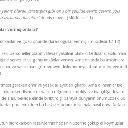
 yalnız olarak yarattığım gibi onu bir şekilde evirip çevirip yola
 hazırlamış olacaktır”
demiş oluyor. (Müddesir:11)
nlar vermiş onlara?
iş imkânlar ve gözü önünde duran oğullar vermiş. (müddesir:12-13)
 zeki personeller olabilir. Beyaz yakalılar olabilir. Ordular olabilir. Yani
diğine servetler ve geniş imkânlar vermiş. Ama onlarda bu imkânlara
rini emir ve yasaklarını görmemeye dinlememeye, itaat etmemeye inat
)
etmesi gereken emir ve yasaklar ayetleri çıkardı. Ama o insanlar ise
lü imkânı kendisinde olmasına rağmen inkarcılığa ve inatçılığa devam
i de alan, beklide elinde biriktirdiği parayla dünyanın önümüzdeki 50
 kadar para biriktiren bu bir avuç adamlar ise hala nasıl daha fazlasını
ün hidrokarbon rezervlerinin hepsinin üzerine çöküp el koymuşlar.