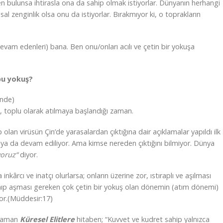
n bulunsa ihtirasla ona da sahip olmak istiyorlar. Dünyanın herhangi
msal zenginlik olsa onu da istiyorlar. Bırakmıyor ki, o toprakların
 devam edenleri) bana. Ben onu/onları acılı ve çetin bir yokuşa
bu yokuş?
inde)
, toplu olarak atılmaya başlandığı zaman.
n virüsün Çin’de yarasalardan çıktığına dair açıklamalar yapıldı ilk
aya da devam ediliyor. Ama kimse nereden çıktığını bilmiyor. Dünya
yoruz“
diyor.
 inkârcı ve inatçı olurlarsa; onların üzerine zor, ıstıraplı ve aşılması
anıp aşması gereken çok çetin bir yokuş olan dönemin (atım dönemi)
yor.(Müddesir:17)
 zaman
Küresel Elitlere
hitaben; “Kuvvet ve kudret sahip yalnızca