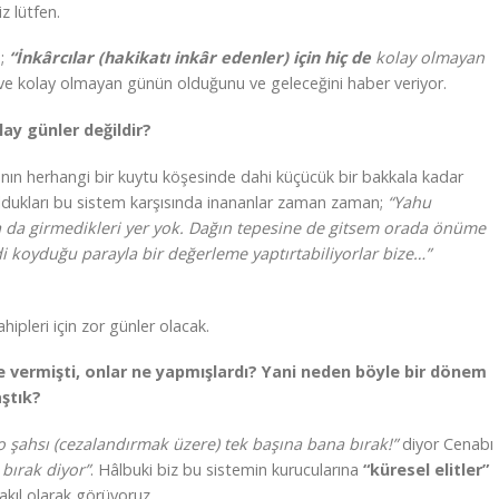
z lütfen.
;
“
İnkârcılar (hakikatı inkâr edenler) için hiç de
kolay olmayan
rlu ve kolay olmayan günün olduğunu ve geleceğini haber veriyor.
olay günler değildir?
anın herhangi bir kuytu köşesinde dahi küçücük bir bakkala kadar
dukları bu sistem karşısında inananlar zaman zaman;
“Yahu
 da girmedikleri yer yok. Dağın tepesine de gitsem orada önüme
i koyduğu parayla bir değerleme yaptırtabiliyorlar bize…”
ipleri için zor günler olacak.
e vermişti, onlar ne yapmışlardı? Yani neden böyle bir dönem
aştık?
o şahsı (cezalandırmak üzere) tek başına bana bırak!”
diyor Cenabı
 bırak diyor”
. Hâlbuki biz bu sistemin kurucularına
“küresel elitler”
 akıl olarak görüyoruz.