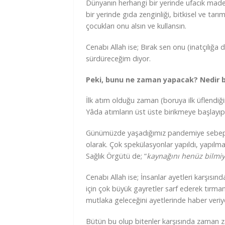
Dünyanın herhangi bir yerinde ufacık made
bir yerinde gıda zenginliği, bitkisel ve tarı
çocukları onu alsın ve kullansın.
Cenabı Allah ise; Bırak sen onu (inatçılığa
sürdüreceğim diyor.
Peki, bunu ne zaman yapacak? Nedir 
İlk atım olduğu zaman (boruya ilk üflendiğ
Yâda atımların üst üste birikmeye başlayıp
Günümüzde yaşadığımız pandemiye sebep ola
olarak. Çok spekülasyonlar yapıldı, yapılm
Sağlık Örgütü de; “
kaynağını henüz bilmi
Cenabı Allah ise; İnsanlar ayetleri karşısında
için çok büyük gayretler sarf ederek tırm
mutlaka geleceğini ayetlerinde haber veri
Bütün bu olup bitenler karşısında zaman