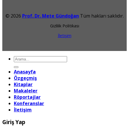
© 2026
Prof. Dr. Mete Gündoğan
Tüm hakları saklıdır.
Gizlilik Politikası
İletişim
Ara:
Anasayfa
Özgeçmiş
Kitaplar
Makaleler
Röportajlar
Konferanslar
İletişim
Giriş Yap