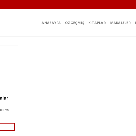
ANASAYFA
ÖZGEÇMIŞ
KITAPLAR
MAKALELER
alar
ını ve