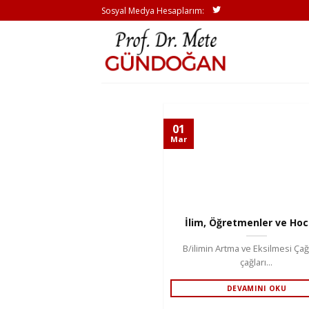
İçeriğe
Sosyal Medya Hesaplarım:
atla
01
Mar
İlim, Öğretmenler ve Hoc
B/ilimin Artma ve Eksilmesi Çağ
çağları...
DEVAMINI OKU