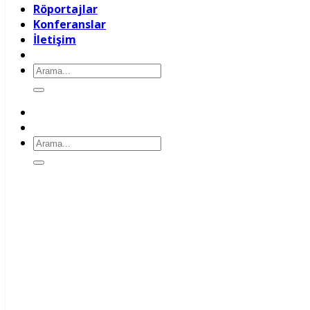
Röportajlar
Konferanslar
İletişim
Ara:
Ara: