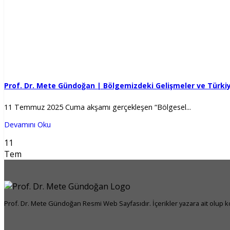
Prof. Dr. Mete Gündoğan | Bölgemizdeki Gelişmeler ve Türki
11 Temmuz 2025 Cuma akşamı gerçekleşen “Bölgesel...
Devamını Oku
11
Tem
Prof. Dr. Mete Gündoğan Resmi Web Sayfasıdır. İçerikler yazara ait olup kop