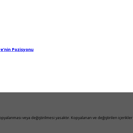
ye’nin Pozisyonu
yalanması veya değiştirilmesi yasaktır. Kopyalanan ve değiştirilen içerikler 