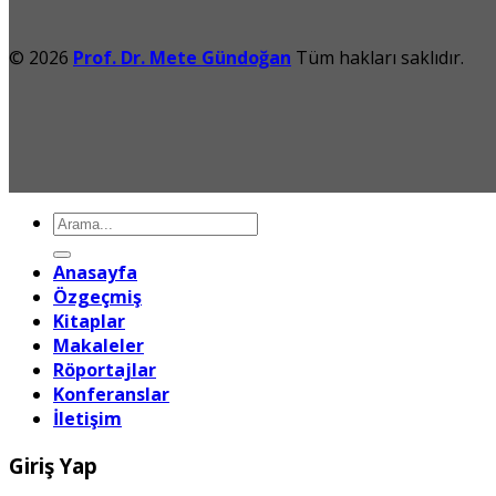
© 2026
Prof. Dr. Mete Gündoğan
Tüm hakları saklıdır.
Ara:
Anasayfa
Özgeçmiş
Kitaplar
Makaleler
Röportajlar
Konferanslar
İletişim
Giriş Yap