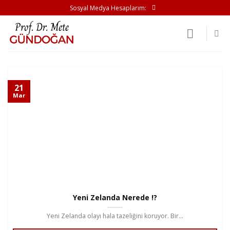
İçeriğe
Sosyal Medya Hesaplarım:
atla
21
Mar
Yeni Zelanda Nerede !?
Yeni Zelanda olayı hala tazeliğini koruyor. Bir...