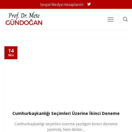
İçeriğe
Sosyal Medya Hesaplarım:
atla
14
Nis
Cumhurbaşkanlığı Seçimleri Üzerine İkinci Deneme
Cumhurbaşkanlığı seçimleri üzerine yazdığım birinci deneme
yazımda, hem iktidar...