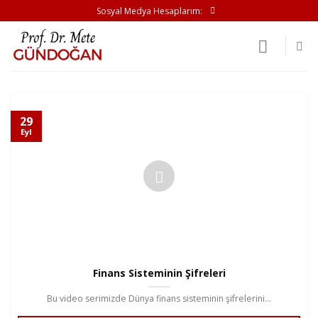
İçeriğe
Sosyal Medya Hesaplarım:
atla
29
Eyl
Finans Sisteminin Şifreleri
Bu video serimizde Dünya finans sisteminin şifrelerini...