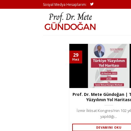
İçeriğe
Sosyal Medya Hesaplarım:
atla
29
Haz
Prof. Dr. Mete Gündoğan | 
Yüzyılının Yol Haritas
İzmir İktisat Kongresi’nin 102 yı
yapıldığı...
DEVAMINI OKU