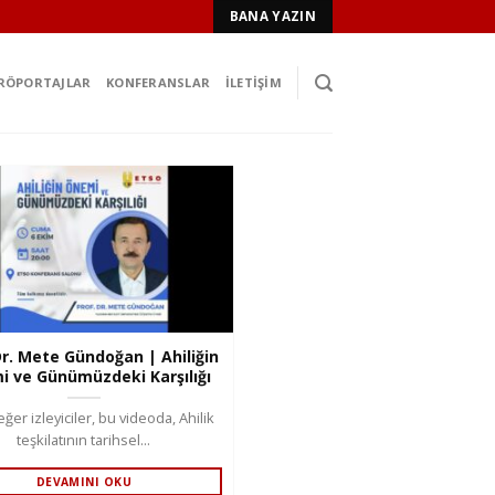
BANA YAZIN
RÖPORTAJLAR
KONFERANSLAR
İLETIŞIM
Dr. Mete Gündoğan | Ahiliğin
 ve Günümüzdeki Karşılığı
ğer izleyiciler, bu videoda, Ahilik
teşkilatının tarihsel...
DEVAMINI OKU