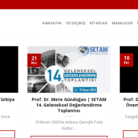
ANASAYFA
ÖZGEÇMIŞ
KITAPLAR
MAKALELER
10
21
Eki
Nis
Türkiye
Prof. Dr. Mete Gündoğan | SETAM
Prof. 
ı
14. Geleneksel Değerlendirme
Önemi
Toplantısı
l önce
Saygıde
19 Nisan 2025’te Ankara Gençlik Parkı
Kültür...