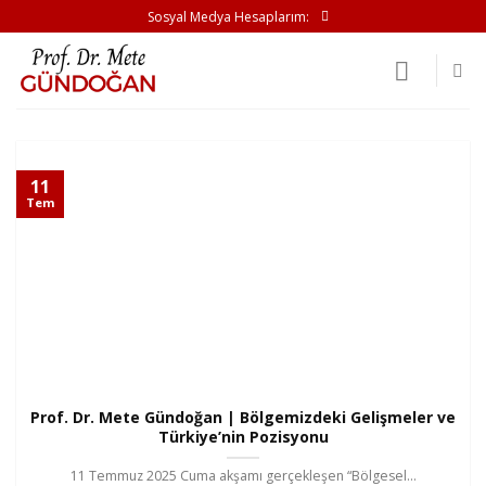
İçeriğe
Sosyal Medya Hesaplarım:
atla
11
Tem
Prof. Dr. Mete Gündoğan | Bölgemizdeki Gelişmeler ve
Türkiye’nin Pozisyonu
11 Temmuz 2025 Cuma akşamı gerçekleşen “Bölgesel...