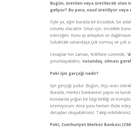
Bugün, üretilen veya üretilecek olan m
geliyor? Bu para, nasıl üretiliyor veya 
Öyle ya, eğer burada bir bozukluk, bir ada
sorunlu olacaktır. Onun için, öncelikle bun
edeceğim. Konu iyi anlaşılsın ve dağılması
Sokaktaki vatandaşa çok sormuş ve çok 
Cevaplar her zaman, %90’ların üzerinde,
‘d
yorumlayabiliriz, ‘
vatandaş, olması gerek
Peki işin gerçeği nedir?
İşin gerçeği şudur. Bugün, ölçü aracı olara
Burada, merkez bankasının yapısı ve kur
konularda yoğun bir bilgi kirliliği ve kompl
istemiyorum. Ama şunu hemen ifade edeyi
detayları okuyabilirsiniz. Takip edebilirsiniz
Peki, Cumhuriyet Merkez Bankası (CM