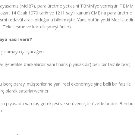
nayasamız (Md.87), para üretme yetkisini TBMM’ye vermiştir. TBMM
 yazar, 14 Ocak 1970 tarih ve 1211 sayılı kanun) CMB’na para üretme
esmi tedavül aracı olduğunu bildirmiştir. Yani, bütün yetki Meclis’tedir
. Tekelleşme ve kartelleşmeyi önler)
aya nasıl verir?
 açıklamaya çalışacağım.
genellikle bankalardır yani finans piyasasıdır) belli bir faiz ile borç
 bu borç parayı müşterilerine yani reel ekonomiye yine belli bir faiz ile
ç olarak satarlar/verirler.
nın piyasada varoluş gerekçesi ve serüveni işte özetle budur. Ben bu
m.