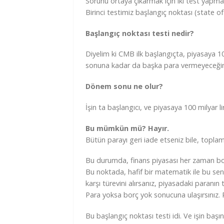
Sorunu ortaya çıkarmak için iki test yapma
Birinci testimiz başlangıç noktası (state of n
Başlangıç noktası testi nedir?
Diyelim ki CMB ilk başlangıçta, piyasaya 100 
sonuna kadar da başka para vermeyeceğini
Dönem sonu ne olur?
İşin ta başlangıcı, ve piyasaya 100 milyar l
Bu mümkün mü? Hayır.
Bütün parayı geri iade etseniz bile, toplam 1
Bu durumda, finans piyasası her zaman bo
Bu noktada, hafif bir matematik ile bu se
karşı türevini alırsanız, piyasadaki paran
Para yoksa borç yok sonucuna ulaşırsınız.
Bu başlangıç noktası testi idi. Ve işin baş