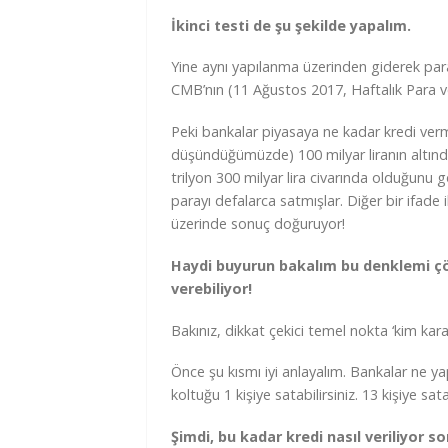
İkinci testi de şu şekilde yapalım.
Yine aynı yapılanma üzerinden giderek para
CMB’nın (11 Ağustos 2017, Haftalık Para ve 
Peki bankalar piyasaya ne kadar kredi verm
düşündüğümüzde) 100 milyar liranın altında
trilyon 300 milyar lira civarında olduğunu g
parayı defalarca satmışlar. Diğer bir ifade i
üzerinde sonuç doğuruyor!
Haydi buyurun bakalım bu denklemi çö
verebiliyor!
Bakınız, dikkat çekici temel nokta ‘kim kar
Önce şu kısmı iyi anlayalım. Bankalar ne yap
koltuğu 1 kişiye satabilirsiniz. 13 kişiye sat
Şimdi, bu kadar kredi nasıl veriliyor 