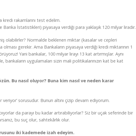
 kredi rakamlarını test edelim.
Banka İstatistikleri) piyasaya verdiği para yaklaşık 120 milyar liradır.
iş olabilirler? Normalde beklenen miktar (kasalar ve cepleri
 olması gerekir. Ama Bankaların piyasaya verdiği kredi miktarının 1
örüyoruz! Yani bankalar, 100 milyar lirayı 13 kat artırmışlar. Aynı
le, bankaların uygulamaları sizin mali politikalarınızın kat be kat
zün. Bu nasıl oluyor? Buna kim nasıl ve neden karar
ar veriyor’ sorusudur. Bunun altını çizip devam ediyorum.
ıyorlar da parayı bu kadar artırabiliyorlar? Siz bir uçak seferinde bir
arsanız, bu suç olur, sahtekârlık olur.
sorusunu iki kademede izah edeyim.