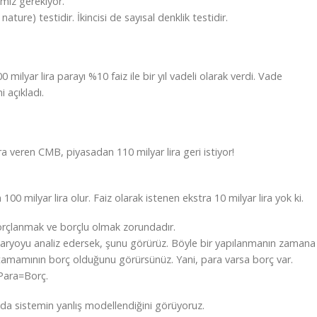
mız gerekiyor.
ature) testidir. İkincisi de sayısal denklik testidir.
milyar lira parayı %10 faiz ile bir yıl vadeli olarak verdi. Vade
 açıkladı.
ira veren CMB, piyasadan 110 milyar lira geri istiyor!
00 milyar lira olur. Faiz olarak istenen ekstra 10 milyar lira yok ki.
rçlanmak ve borçlu olmak zorundadır.
naryoyu analiz edersek, şunu görürüz. Böyle bir yapılanmanın zamana
ın tamamının borç olduğunu görürsünüz. Yani, para varsa borç var.
 Para=Borç.
ında sistemin yanlış modellendiğini görüyoruz.