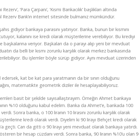
zerv’, ‘Para Çarpanı’, ‘Kısmi Bankacılık’ başlıkları altında
eral Rezerv Bank’ın internet sitesinde bulmanız mümkündür.
r şahıs gidiyor bankaya parasını yatırıyor. Banka, bunun bir kısmını
tuyor, kalanını ise kredi olarak müşterilerine verebiliyor. Bu krediyi
te başkalarına veriyor. Başkaları da o parayı alıp yeni bir mevduat
duatın da belli bir kısmı zorunlu karşılık olarak merkez bankasında
verilebiliyor. Bu işlemler böyle sürüp gidiyor. Aynı mevduat üzerinden
l edersek, kat be kat para yaratmanın da bir sınırı olduğunu
cağını, matematikte geometrik diziler ile hesaplayabiliyoruz.
işlemleri basit bir şekilde sayısallaştırayım. Örneğin Ahmet bankaya
 oranının %10 olduğunu kabul edelim. Banka da Ahmet’e, bankada 100
erdi. Sonra banka, o 100 liranın 10 lirasını zorunlu karşılık olarak
şterilerine kredi olarak verdi. Diyelim ki 90 lirayı Behçet kredi olarak
n’a geçti. Can da gitti o 90 lirayı yeni mevduat olarak bankaya yatırdı.
steren bir hesap cüzdanı verdi. Sonra banka, 90 liranın %10’u olan 9