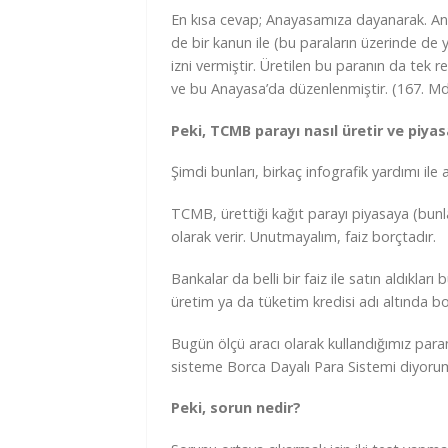
En kısa cevap; Anayasamıza dayanarak. A
de bir kanun ile (bu paraların üzerinde de
izni vermiştir. Üretilen bu paranın da tek r
ve bu Anayasa’da düzenlenmiştir. (167. Md
Peki, TCMB parayı nasıl üretir ve piyas
Şimdi bunları, birkaç infografik yardımı ile
TCMB, ürettiği kağıt parayı piyasaya (bunlar 
olarak verir. Unutmayalım, faiz borçtadır.
Bankalar da belli bir faiz ile satın aldıkları
üretim ya da tüketim kredisi adı altında bor
Bugün ölçü aracı olarak kullandığımız para
sisteme Borca Dayalı Para Sistemi diyoru
Peki, sorun nedir?