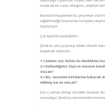
bulunduğu toplumda, ihtiyacı olan harcamal
orada da bir sorun olduğunu, adaletin tam
Burada konuşulanları bu çerçeveye oturtma
sağlanmadığı hususunda sonuçlara ulaşmak
oluşturuyor.
Çok kıymetli kardeşlerim…
Şimdi bu ana çerçeveyi adalet eksenli olara
başlamak istiyorum.
1-) Adalet için, bütün bu denklikleri k
2-) Kullandığımız ölçü ve mizanın kend
olacak?
3-) Biz, terazinin kefelerine bakarak d
edilmiş ise ne olacak?
İşte o zaman dönüp öncelikle terazinin dü
zorundayız. Şimdi bu benzetmeleri konumuz i