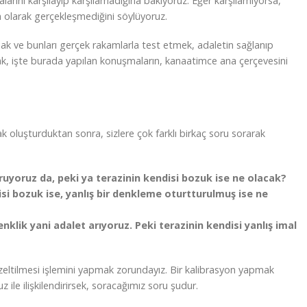
arını karşılayıp karşılamadığına bakıyoruz. Eğer karşılamıyorsa,
 olarak gerçekleşmediğini söylüyoruz.
k ve bunları gerçek rakamlarla test etmek, adaletin sağlanıp
, işte burada yapılan konuşmaların, kanaatimce ana çerçevesini
k oluşturduktan sonra, sizlere çok farklı birkaç soru sorarak
uruyoruz da, peki ya terazinin kendisi bozuk ise ne olacak?
isi bozuk ise, yanlış bir denkleme oturtturulmuş ise ne
enklik yani adalet arıyoruz. Peki terazinin kendisi yanlış imal
zeltilmesi işlemini yapmak zorundayız. Bir kalibrasyon yapmak
le ilişkilendirirsek, soracağımız soru şudur.