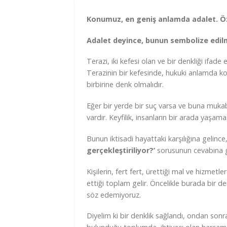
Konumuz, en geniş anlamda adalet. Öz
Adalet deyince, bunun sembolize edilmi
Terazi, iki kefesi olan ve bir denkliği ifade 
Terazinin bir kefesinde, hukuki anlamda ko
birbirine denk olmalıdır.
Eğer bir yerde bir suç varsa ve buna muka
vardır. Keyfilik, insanların bir arada yaşama
Bunun iktisadi hayattaki karşılığına gelin
gerçekleştiriliyor?’
sorusunun cevabına g
Kişilerin, fert fert, ürettiği mal ve hizmet
ettiği toplam gelir. Öncelikle burada bir d
söz edemiyoruz.
Diyelim ki bir denklik sağlandı, ondan sonra