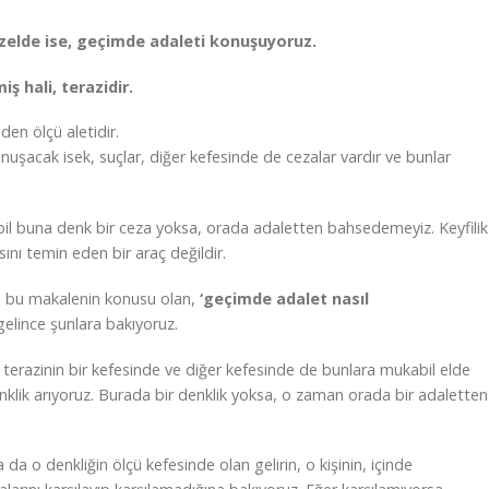
elde ise, geçimde adaleti konuşuyoruz.
ş hali, terazidir.
eden ölçü aletidir.
nuşacak isek, suçlar, diğer kefesinde de cezalar vardır ve bunlar
bil buna denk bir ceza yoksa, orada adaletten bahsedemeyiz. Keyfilik
sını temin eden bir araç değildir.
ce, bu makalenin konusu olan,
‘geçimde adalet nasıl
elince şunlara bakıyoruz.
ler terazinin bir kefesinde ve diğer kefesinde de bunlara mukabil elde
enklik arıyoruz. Burada bir denklik yoksa, o zaman orada bir adaletten
 da o denkliğin ölçü kefesinde olan gelirin, o kişinin, içinde