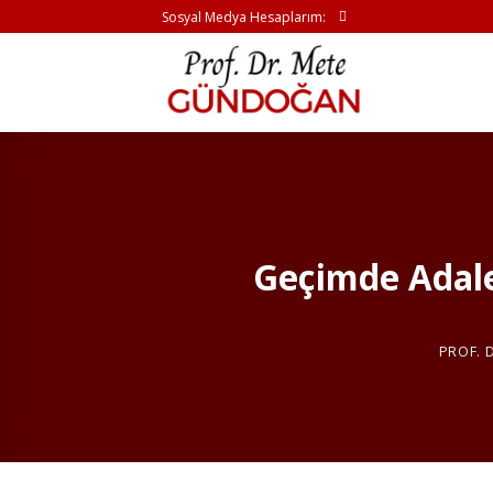
İçeriğe
Sosyal Medya Hesaplarım:
atla
Geçimde Adalet
PROF. 