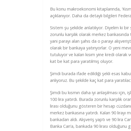
Bu konu makroekonomi kitaplarında, ‘Kısmi Re
açıklanıyor. Daha da detaylı bilgileri Fed
Sistem şu şekilde anlatılıyor. Diyelim ki bi
zorunlu karşılık olarak merkez bankasında tu
yani parayı alan şahıs da o parayı alışveriş
olarak bir bankaya yatırıyorlar. O yeni mev
tutuluyor ve kalan kısım yine kredi olarak 
kat be kat para yaratılmış oluyor.
Şimdi burada ifade edildiği şekli esas kabu
anlıyoruz. Bu şekilde kaç kat para yaratıla
Şimdi bu kısmın daha iyi anlaşılması için, 
100 lira yatırdı. Burada zorunlu karşılık
lirası olduğunu gösteren bir hesap cüzdanı v
merkez bankasına yatırdı. Kalan 90 lirayı mü
bankadan aldı. Alışveriş yaptı ve 90 lira Ca
Banka Can’a, bankada 90 lirası olduğunu gö