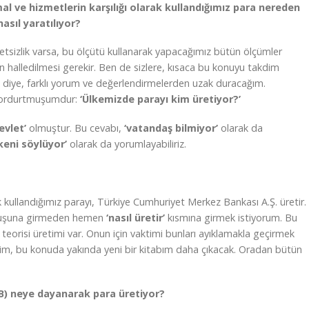
al ve hizmetlerin karşılığı olarak kullandığımız para nereden
nasıl yaratılıyor?
letsizlik varsa, bu ölçütü kullanarak yapacağımız bütün ölçümler
un halledilmesi gerekir. Ben de sizlere, kısaca bu konuyu takdim
n diye, farklı yorum ve değerlendirmelerden uzak duracağım.
sordurtmuşumdur:
‘Ülkemizde parayı kim üretiyor?’
evlet’
olmuştur. Bu cevabı,
‘vatandaş bilmiyor’
olarak da
eni söylüyor’
olarak da yorumlayabiliriz.
k kullandığımız parayı, Türkiye Cumhuriyet Merkez Bankası A.Ş. üretir.
uluşuna girmeden hemen
‘nasıl üretir’
kısmına girmek istiyorum. Bu
o teorisi üretimi var. Onun için vaktimi bunları ayıklamakla geçirmek
m, bu konuda yakında yeni bir kitabım daha çıkacak. Oradan bütün
.
B) neye dayanarak para üretiyor?