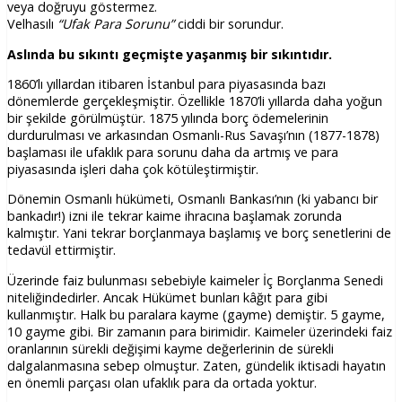
veya doğruyu göstermez.
Velhasılı
“Ufak Para Sorunu”
ciddi bir sorundur.
Aslında bu sıkıntı geçmişte yaşanmış bir sıkıntıdır.
1860’lı yıllardan itibaren İstanbul para piyasasında bazı
dönemlerde gerçekleşmiştir. Özellikle 1870’li yıllarda daha yoğun
bir şekilde görülmüştür. 1875 yılında borç ödemelerinin
durdurulması ve arkasından Osmanlı-Rus Savaşı’nın (1877-1878)
başlaması ile ufaklık para sorunu daha da artmış ve para
piyasasında işleri daha çok kötüleştirmiştir.
Dönemin Osmanlı hükümeti, Osmanlı Bankası’nın (ki yabancı bir
bankadır!) izni ile tekrar kaime ihracına başlamak zorunda
kalmıştır. Yani tekrar borçlanmaya başlamış ve borç senetlerini de
tedavül ettirmiştir.
Üzerinde faiz bulunması sebebiyle kaimeler İç Borçlanma Senedi
niteliğindedirler. Ancak Hükümet bunları kâğıt para gibi
kullanmıştır. Halk bu paralara kayme (gayme) demiştir. 5 gayme,
10 gayme gibi. Bir zamanın para birimidir. Kaimeler üzerindeki faiz
oranlarının sürekli değişimi kayme değerlerinin de sürekli
dalgalanmasına sebep olmuştur. Zaten, gündelik iktisadi hayatın
en önemli parçası olan ufaklık para da ortada yoktur.