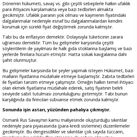
Dönemin hükumeti, savaş vs. gibi çeşitli sebeplerle halkın ufaklık
para ihtiyacını karşılamakta veya bazı tedbirleri almakta
gecikmiştir. Ufaklık paranın yok olması ve kaymenin fiyatındaki
dalgalanmalar nedeniyle esnaf bu dalgalanmalardan kendini
korumak için sürekli fiyat değiştirmek zorunda kalmıştır.
Tabi bu da enflasyon demektir. Dolayısıyla tüketicinin zarara
uğraması demektir. Tüm bu gelişmeler karşısında çeşitli
söylentilerin de yayılması ile halk gıda stoklarına başlamış ve bazı
yerlerde fırınlara hücum etmiştir. Hatta sokak kavgalarına dahi
şahit olunmuştur.
Bu gelişmeler karşısında bir şeyler yapmak isteyen Hükümet, bazı
malların fiyatlarına müdahale etmeye başlamıştır. Zabıta tedbirleri
ile fiyatları tanzim etmeye çalışmıştır. Örneğin halkın temel ihtiyacı
olan ekmek fiyatlarına müdahale ederek, satış fiyatının belirli
seviyede sabit tutulması zorunluluğunu getirmiştir. Tabi bunun
karşılığında da fırıncıları sübvanse etmek zorunda kalmıştır.
Sonunda işin astarı, yüzünden pahalıya çıkmıştır.
Osmanlı Rus Savaşı’nın kamu maliyesinde oluşturduğu sıkıntılar
nedeniyle para piyasasında (para-kredi sistemine) düzenlemeler
gecikmiştir. Bu dengesizlikler ve sıkıntılar çok sayıda tüccarın,