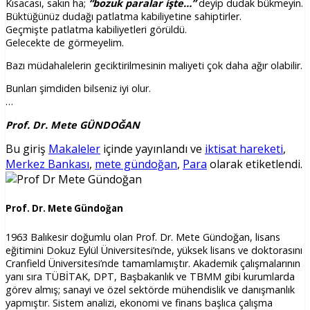
Kısacası, sakın ha;
“bozuk paralar işte…”
deyip dudak bükmeyin.
Büktüğünüz dudağı patlatma kabiliyetine sahiptirler.
Geçmişte patlatma kabiliyetleri görüldü.
Gelecekte de görmeyelim.
Bazı müdahalelerin geciktirilmesinin maliyeti çok daha ağır olabilir.
Bunları şimdiden bilseniz iyi olur.
…
Prof. Dr. Mete GÜNDOĞAN
Bu giriş
Makaleler
içinde yayınlandı ve
iktisat hareketi
,
Merkez Bankası
,
mete gündoğan
,
Para
olarak etiketlendi.
Prof. Dr. Mete Gündoğan
1963 Balıkesir doğumlu olan Prof. Dr. Mete Gündoğan, lisans
eğitimini Dokuz Eylül Üniversitesi’nde, yüksek lisans ve doktorasını
Cranfield Üniversitesi’nde tamamlamıştır. Akademik çalışmalarının
yanı sıra TÜBİTAK, DPT, Başbakanlık ve TBMM gibi kurumlarda
görev almış; sanayi ve özel sektörde mühendislik ve danışmanlık
yapmıştır. Sistem analizi, ekonomi ve finans başlıca çalışma