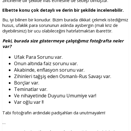
zincirleme bir şekilde iflas etmesine de sebep olmuştur.
Elbette konu çok detaylı ve derin bir şekilde incelenebilir.
Bu, iyi bilinen bir konudur. Bizim burada dikkat çekmek istediğimiz
husus, ufaklık para sorununun aslında aysbergin (mali kriz de
diyebilirsiniz) bir ucu olabileceğini hatırlatmaktan ibarettir.
Peki, burada size göstermeye çalıştığımız fotoğrafta neler
var?
Ufak Para Sorunu var.
Onun altında faiz sorunu var.
Akabinde, enflasyon sorunu var.
Zihinleri tağşiş eden Osmanlı-Rus Savaşı var.
Borçlar var.
Teminatlar var.
Ve nihayetinde Duyunu Umumiye var!
Var oğlu var !!
Tabi fotoğrafın ardındaki padişahları da unutmayalım!
…