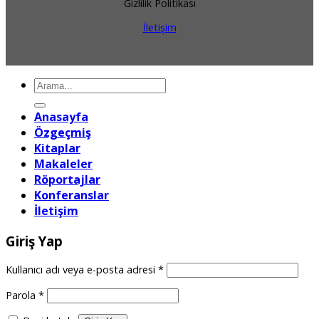
Gizlilik Politikası
İletişim
Ara:
Anasayfa
Özgeçmiş
Kitaplar
Makaleler
Röportajlar
Konferanslar
İletişim
Giriş Yap
Gerekli
Kullanıcı adı veya e-posta adresi
*
Gerekli
Parola
*