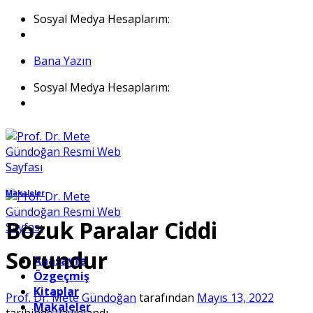
İçeriğe
Sosyal Medya Hesaplarım:
atla
Bana Yazın
Sosyal Medya Hesaplarım:
Makaleler
Bozuk Paralar Ciddi
Sorundur
Anasayfa
Özgeçmiş
Kitaplar
Prof. Dr. Mete Gündoğan
tarafından
Mayıs 13, 2022
Makaleler